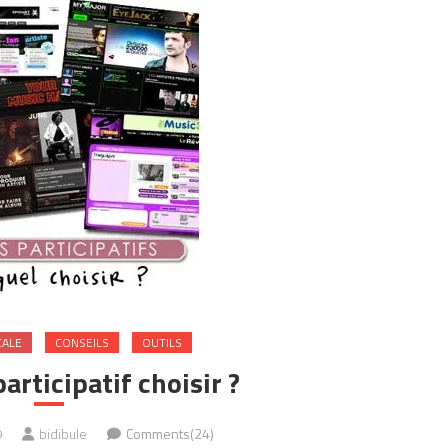
CALE
CONSEILS
OUTILS
articipatif choisir ?
9
bidibule
Comments(24)