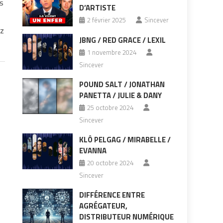
ts
D’ARTISTE
2 février 2025
Sincever
ez
JBNG / RED GRACE / LEXIL
1 novembre 2024
Sincever
POUND SALT / JONATHAN
PANETTA / JULIE & DANY
25 octobre 2024
Sincever
KLÔ PELGAG / MIRABELLE /
EVANNA
20 octobre 2024
Sincever
DIFFÉRENCE ENTRE
AGRÉGATEUR,
DISTRIBUTEUR NUMÉRIQUE