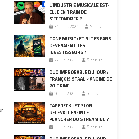
L’INDUSTRIE MUSICALE EST-
ELLE EN TRAIN DE
S’EFFONDRER ?
31 juillet 2026
Sincever
TONE MUSIC : ET SI TES FANS
DEVENAIENT TES
INVESTISSEURS ?
27 juin 2026
Sincever
DUO IMPROBABLE DU JOUR :
FRANÇOIS STAAL × ANGINE DE
POITRINE
20 juin 2026
Sincever
TAPEDECK : ET SI ON
ur
RELEVAIT ENFIN LE
PLANCHER DU STREAMING ?
13 juin 2026
Sincever