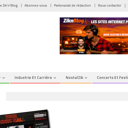
de Zik’n’Blog
Abonnez-vous
Partenariat de rédaction
Nous contacter
r
Industrie Et Carrière
NostalZik
Concerts Et Fest