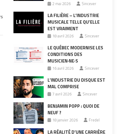
2 mai 2026
Sincever
s
LA FILIÈRE – L’INDUSTRIE
rs
MUSICALE TELLE QU’ELLE
EST VRAIMENT
18 avril 2026
Sincever
LE QUÉBEC MODERNISE LES
CONDITIONS DES
MUSICIEN·NE·S
16 avril 2026
Sincever
L’INDUSTRIE DU DISQUE EST
MAL COMPRISE
7 avril 2026
Sincever
BENJAMIN POPP : QUOI DE
NEUF ?
18 janvier 2026
Fredel
LA RÉALITÉ D’UNE CARRIÈRE