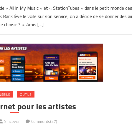
 de « All in My Music » et « StationTubes » dans le petit monde de
 Bank lève le voile sur son service, on a décidé de se donner des ai
e choisir ? ». Amis […]
NSEILS
OUTILS
ernet pour les artistes
Sincever
Comments(27)