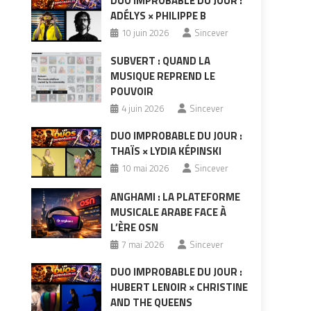
DUO IMPROBABLE DU JOUR :
ADÉLYS × PHILIPPE B
10 juin 2026
Sincever
SUBVERT : QUAND LA
MUSIQUE REPREND LE
POUVOIR
4 juin 2026
Sincever
DUO IMPROBABLE DU JOUR :
THAÏS × LYDIA KÉPINSKI
10 mai 2026
Sincever
ANGHAMI : LA PLATEFORME
MUSICALE ARABE FACE À
L’ÈRE OSN
7 mai 2026
Sincever
DUO IMPROBABLE DU JOUR :
HUBERT LENOIR × CHRISTINE
AND THE QUEENS