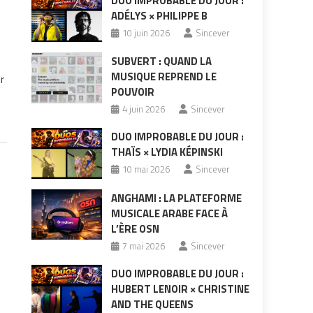
DUO IMPROBABLE DU JOUR :
ADÉLYS × PHILIPPE B
10 juin 2026
Sincever
SUBVERT : QUAND LA
MUSIQUE REPREND LE
r
POUVOIR
4 juin 2026
Sincever
DUO IMPROBABLE DU JOUR :
THAÏS × LYDIA KÉPINSKI
10 mai 2026
Sincever
ANGHAMI : LA PLATEFORME
MUSICALE ARABE FACE À
L’ÈRE OSN
7 mai 2026
Sincever
DUO IMPROBABLE DU JOUR :
HUBERT LENOIR × CHRISTINE
AND THE QUEENS