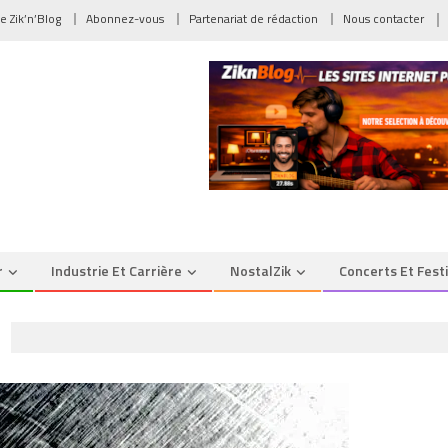
de Zik’n’Blog
Abonnez-vous
Partenariat de rédaction
Nous contacter
r
Industrie Et Carrière
NostalZik
Concerts Et Fest