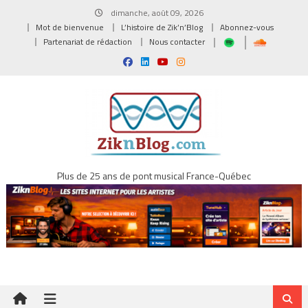
Skip
dimanche, août 09, 2026
to
Mot de bienvenue
L’histoire de Zik’n’Blog
Abonnez-vous
content
Partenariat de rédaction
Nous contacter
Plus de 25 ans de pont musical France-Québec