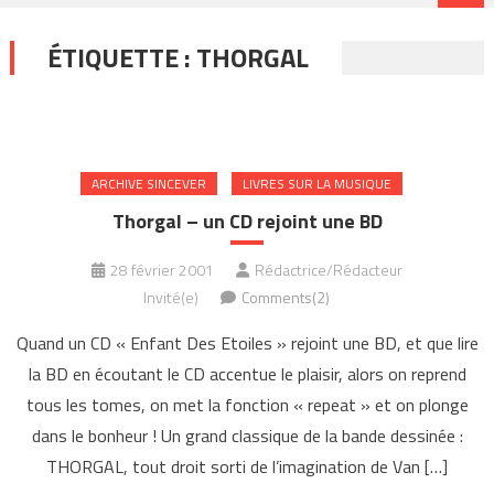
ÉTIQUETTE :
THORGAL
ARCHIVE SINCEVER
LIVRES SUR LA MUSIQUE
Thorgal – un CD rejoint une BD
28 février 2001
Rédactrice/Rédacteur
Invité(e)
Comments(2)
Quand un CD « Enfant Des Etoiles » rejoint une BD, et que lire
la BD en écoutant le CD accentue le plaisir, alors on reprend
tous les tomes, on met la fonction « repeat » et on plonge
dans le bonheur ! Un grand classique de la bande dessinée :
THORGAL, tout droit sorti de l’imagination de Van […]