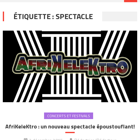
ÉTIQUETTE :
SPECTACLE
CONCERTS ET FESTIVALS
AfriKeleKtro : un nouveau spectacle époustouflant!