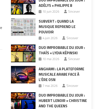
DUO IMPROBABLE DU JOUR :
ADÉLYS × PHILIPPE B
10 juin 2026
Sincever
SUBVERT : QUAND LA
MUSIQUE REPREND LE
re
POUVOIR
4 juin 2026
Sincever
DUO IMPROBABLE DU JOUR :
THAÏS × LYDIA KÉPINSKI
10 mai 2026
Sincever
ANGHAMI : LA PLATEFORME
MUSICALE ARABE FACE À
L’ÈRE OSN
7 mai 2026
Sincever
DUO IMPROBABLE DU JOUR :
HUBERT LENOIR × CHRISTINE
AND THE QUEENS