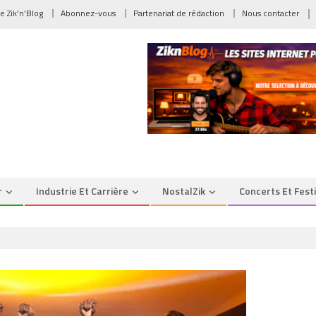
de Zik’n’Blog
Abonnez-vous
Partenariat de rédaction
Nous contacter
r
Industrie Et Carrière
NostalZik
Concerts Et Fest