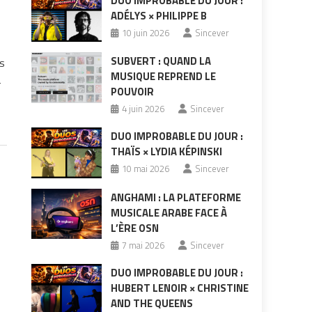
DUO IMPROBABLE DU JOUR :
ADÉLYS × PHILIPPE B
10 juin 2026
Sincever
SUBVERT : QUAND LA
es
MUSIQUE REPREND LE
-
POUVOIR
4 juin 2026
Sincever
DUO IMPROBABLE DU JOUR :
THAÏS × LYDIA KÉPINSKI
10 mai 2026
Sincever
ANGHAMI : LA PLATEFORME
MUSICALE ARABE FACE À
L’ÈRE OSN
7 mai 2026
Sincever
DUO IMPROBABLE DU JOUR :
HUBERT LENOIR × CHRISTINE
AND THE QUEENS