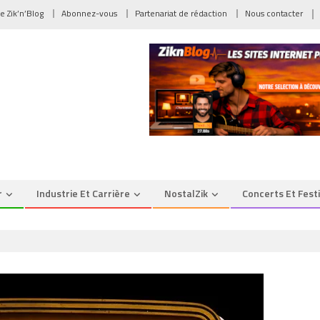
de Zik’n’Blog
Abonnez-vous
Partenariat de rédaction
Nous contacter
r
Industrie Et Carrière
NostalZik
Concerts Et Fest