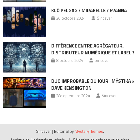
KLÔ PELGAG / MIRABELLE / EVANNA
20 octobre 2024
Sincever
DIFFÉRENCE ENTRE AGRÉGATEUR,
DISTRIBUTEUR NUMÉRIQUE ET LABEL ?
8 octobre 2024
Sincever
DUO IMPROBABLE DU JOUR : MŸSTIKA ×
DAVE KENSINGTON
28 septembre 2024
Sincever
Sincever
|
Editorial by
MysteryThemes
.
Lexique de l’industrie musicale
Sélection de balados et de sites