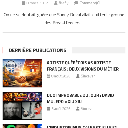
8 mars 2012
firefly
Comment(0)
On ne se doutait guère que Sunny Duval allait quitter le groupe
des Breastfeeders…
DERNIÈRE PUBLICATIONS
ARTISTE QUÉBÉCOIS VS ARTISTE
FRANÇAIS : DEUX VISIONS DU MÉTIER
8 août 2026
Sincever
DUO IMPROBABLE DU JOUR : DAVID
MULERO × XIU XIU
6 août 2026
Sincever
L’INDUSTRIE MUSICALE EST-ELLE EN