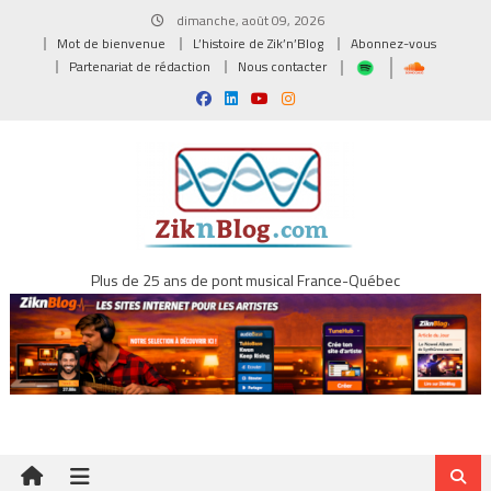
Skip
dimanche, août 09, 2026
to
Mot de bienvenue
L’histoire de Zik’n’Blog
Abonnez-vous
content
Partenariat de rédaction
Nous contacter
Plus de 25 ans de pont musical France-Québec