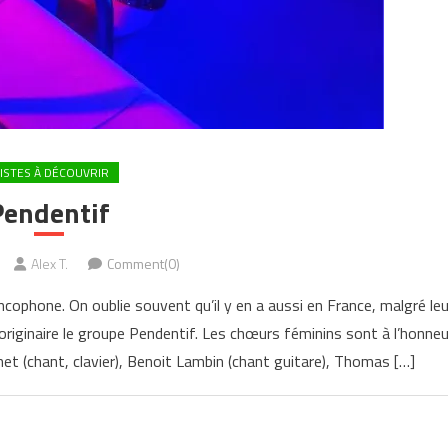
ISTES À DÉCOUVRIR
Pendentif
Alex T.
Comment(0)
ncophone. On oublie souvent qu’il y en a aussi en France, malgré leu
riginaire le groupe Pendentif. Les chœurs féminins sont à l’honneu
t (chant, clavier), Benoit Lambin (chant guitare), Thomas […]