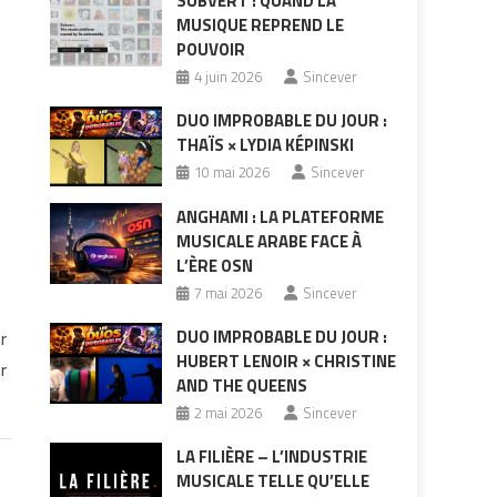
SUBVERT : QUAND LA
MUSIQUE REPREND LE
POUVOIR
4 juin 2026
Sincever
DUO IMPROBABLE DU JOUR :
THAÏS × LYDIA KÉPINSKI
10 mai 2026
Sincever
ANGHAMI : LA PLATEFORME
MUSICALE ARABE FACE À
L’ÈRE OSN
7 mai 2026
Sincever
DUO IMPROBABLE DU JOUR :
r
HUBERT LENOIR × CHRISTINE
r
AND THE QUEENS
2 mai 2026
Sincever
LA FILIÈRE – L’INDUSTRIE
MUSICALE TELLE QU’ELLE