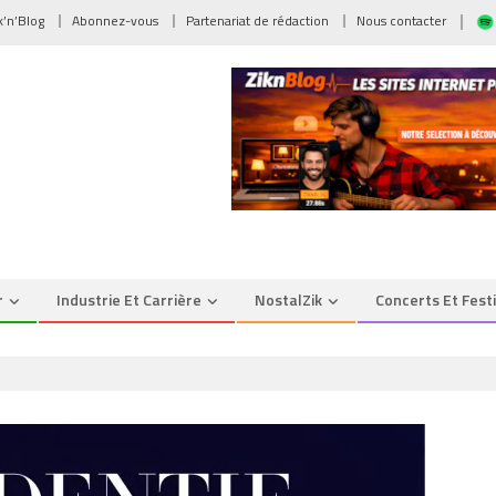
ik’n’Blog
Abonnez-vous
Partenariat de rédaction
Nous contacter
r
Industrie Et Carrière
NostalZik
Concerts Et Fest