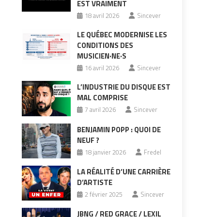
EST VRAIMENT
18 avril 2026
Sincever
LE QUÉBEC MODERNISE LES
CONDITIONS DES
MUSICIEN·NE·S
16 avril 2026
Sincever
L’INDUSTRIE DU DISQUE EST
MAL COMPRISE
7 avril 2026
Sincever
BENJAMIN POPP : QUOI DE
NEUF ?
18 janvier 2026
Fredel
LA RÉALITÉ D’UNE CARRIÈRE
D’ARTISTE
2 février 2025
Sincever
JBNG / RED GRACE / LEXIL