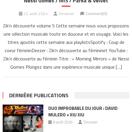
Nessi Gomes / IRIS / Parka & Velvet
22 août 2024
Sincever
Comment(0)
Zik’n découverte volume 5 Cette semaine nous vous proposons
une sélection musicale toute en douceur et en voyage. Voici les
titres ajoutés cette semaine aux playlistsSpotify : Coup de
coeur fémininDeezer : Zik’n découverte au fémininet YouTube :
Zik’n découverte au féminin Titre : « Morning Mirrors » de Nessi
Gomes Plongez dans une expérience musicale unique […]
DERNIÈRE PUBLICATIONS
DUO IMPROBABLE DU JOUR : DAVID
MULERO × XIU XIU
6 août 2026
Sincever