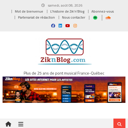
Skip
samedi, août 08, 2026
to
Mot de bienvenue
L’histoire de Zik’n’Blog
Abonnez-vous
content
Partenariat de rédaction
Nous contacter
Plus de 25 ans de pont musical France-Québec