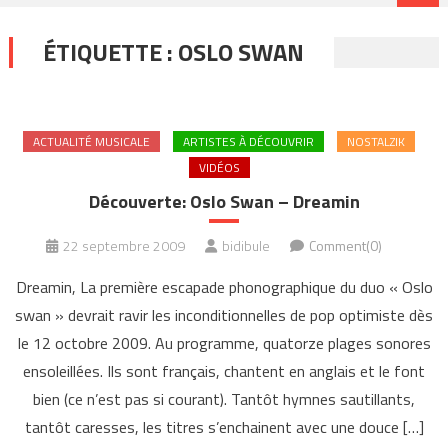
ÉTIQUETTE :
OSLO SWAN
ACTUALITÉ MUSICALE
ARTISTES À DÉCOUVRIR
NOSTALZIK
VIDÉOS
Découverte: Oslo Swan – Dreamin
22 septembre 2009
bidibule
Comment(0)
Dreamin, La première escapade phonographique du duo « Oslo
swan » devrait ravir les inconditionnelles de pop optimiste dès
le 12 octobre 2009. Au programme, quatorze plages sonores
ensoleillées. Ils sont français, chantent en anglais et le font
bien (ce n’est pas si courant). Tantôt hymnes sautillants,
tantôt caresses, les titres s’enchainent avec une douce […]