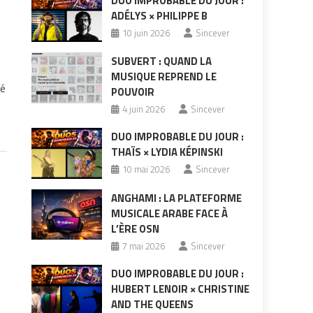
DUO IMPROBABLE DU JOUR :
ADÉLYS × PHILIPPE B
10 juin 2026
Sincever
SUBVERT : QUAND LA
MUSIQUE REPREND LE
né
POUVOIR
4 juin 2026
Sincever
DUO IMPROBABLE DU JOUR :
THAÏS × LYDIA KÉPINSKI
10 mai 2026
Sincever
ANGHAMI : LA PLATEFORME
MUSICALE ARABE FACE À
L’ÈRE OSN
7 mai 2026
Sincever
DUO IMPROBABLE DU JOUR :
HUBERT LENOIR × CHRISTINE
AND THE QUEENS