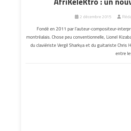
AfriKeleKtro : un nou
2 décembre 2015
Réda
Fondé en 2011 par l’auteur-compositeur-interpr
montréalais. Chose peu conventionnelle, Lionel Kizaba
du claviériste Vergil Sharkya et du guitariste Chris
entre l