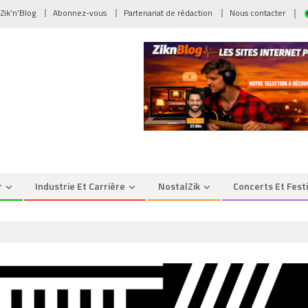
 Zik’n’Blog
Abonnez-vous
Partenariat de rédaction
Nous contacter
r
Industrie Et Carrière
NostalZik
Concerts Et Fest