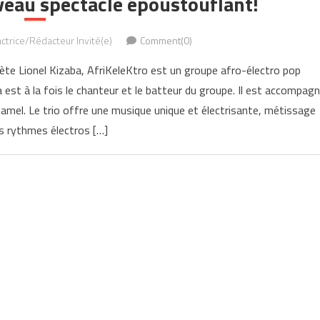
veau spectacle époustouflant!
ctrice/Rédacteur Invité(e)
Comment(0)
ète Lionel Kizaba, AfriKeleKtro est un groupe afro-électro pop
 est à la fois le chanteur et le batteur du groupe. Il est accompag
 Hamel. Le trio offre une musique unique et électrisante, métissage
es rythmes électros […]