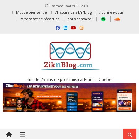
Skip
samedi, août 08, 2026
to
Mot de bienvenue
L’histoire de Zik’n’Blog
Abonnez-vous
content
Partenariat de rédaction
Nous contacter
Plus de 25 ans de pont musical France-Québec