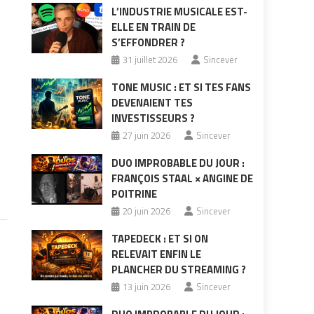
L’INDUSTRIE MUSICALE EST-
ELLE EN TRAIN DE
S’EFFONDRER ?
31 juillet 2026
Sincever
TONE MUSIC : ET SI TES FANS
DEVENAIENT TES
INVESTISSEURS ?
27 juin 2026
Sincever
e
DUO IMPROBABLE DU JOUR :
FRANÇOIS STAAL × ANGINE DE
POITRINE
20 juin 2026
Sincever
TAPEDECK : ET SI ON
RELEVAIT ENFIN LE
PLANCHER DU STREAMING ?
13 juin 2026
Sincever