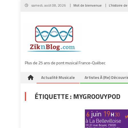
Skip
samedi, août 08, 2026
Mot de bienvenue
L’histoire de
to
content
Plus de 25 ans de pont musical France-Québec
Actualité Musicale
Artistes À (re) Découvri
ÉTIQUETTE :
MYGROOVYPOD