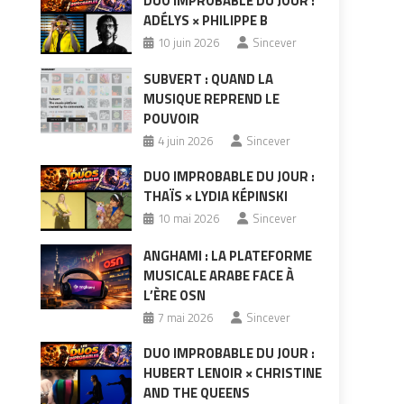
DUO IMPROBABLE DU JOUR :
ADÉLYS × PHILIPPE B
10 juin 2026
Sincever
SUBVERT : QUAND LA
MUSIQUE REPREND LE
POUVOIR
4 juin 2026
Sincever
DUO IMPROBABLE DU JOUR :
THAÏS × LYDIA KÉPINSKI
10 mai 2026
Sincever
ANGHAMI : LA PLATEFORME
MUSICALE ARABE FACE À
L’ÈRE OSN
7 mai 2026
Sincever
DUO IMPROBABLE DU JOUR :
HUBERT LENOIR × CHRISTINE
AND THE QUEENS