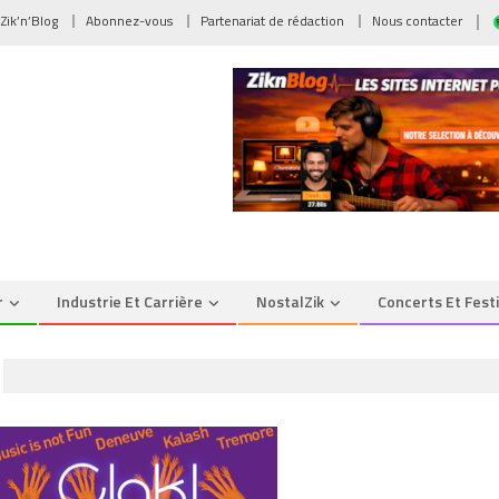
 Zik’n’Blog
Abonnez-vous
Partenariat de rédaction
Nous contacter
r
Industrie Et Carrière
NostalZik
Concerts Et Fest