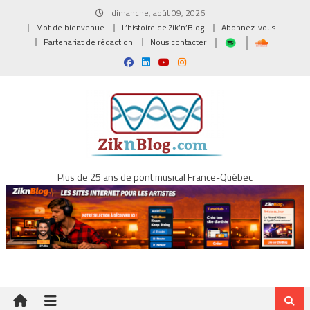
Skip
dimanche, août 09, 2026
to
Mot de bienvenue
L’histoire de Zik’n’Blog
Abonnez-vous
content
Partenariat de rédaction
Nous contacter
Plus de 25 ans de pont musical France-Québec