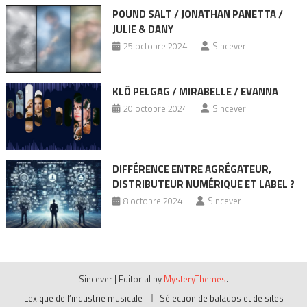
POUND SALT / JONATHAN PANETTA /
JULIE & DANY
25 octobre 2024
Sincever
KLÔ PELGAG / MIRABELLE / EVANNA
20 octobre 2024
Sincever
DIFFÉRENCE ENTRE AGRÉGATEUR,
DISTRIBUTEUR NUMÉRIQUE ET LABEL ?
8 octobre 2024
Sincever
Sincever
|
Editorial by
MysteryThemes
.
Lexique de l’industrie musicale
Sélection de balados et de sites