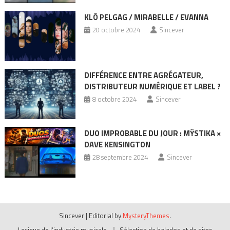
KLÔ PELGAG / MIRABELLE / EVANNA
20 octobre 2024
Sincever
DIFFÉRENCE ENTRE AGRÉGATEUR,
DISTRIBUTEUR NUMÉRIQUE ET LABEL ?
8 octobre 2024
Sincever
DUO IMPROBABLE DU JOUR : MŸSTIKA ×
DAVE KENSINGTON
28 septembre 2024
Sincever
Sincever
|
Editorial by
MysteryThemes
.
Lexique de l’industrie musicale
Sélection de balados et de sites