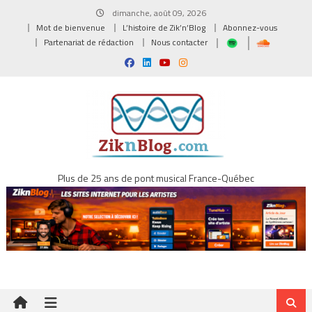
Skip
dimanche, août 09, 2026
to
Mot de bienvenue
L’histoire de Zik’n’Blog
Abonnez-vous
content
Partenariat de rédaction
Nous contacter
Plus de 25 ans de pont musical France-Québec