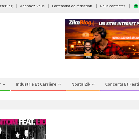
ik’n’Blog
Abonnez-vous
Partenariat de rédaction
Nous contacter
r
Industrie Et Carrière
NostalZik
Concerts Et Fest