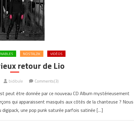
RNABLES
NOSTALZIK
VIDÉOS
ieux retour de Lio
bidibule
Comments(3)
e est peut être donnée par ce nouveau CD Album mystérieusement
arçons qui apparaissent masqués aux côtés de la chanteuse ? Nous
du digipack, une pop punk saturée parfois satinée […]