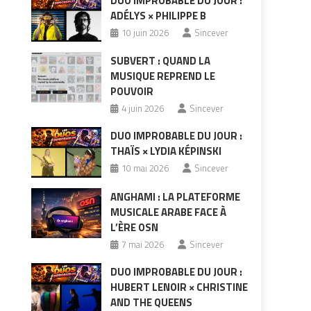
DUO IMPROBABLE DU JOUR :
ADÉLYS × PHILIPPE B
10 juin 2026
Sincever
SUBVERT : QUAND LA
MUSIQUE REPREND LE
POUVOIR
4 juin 2026
Sincever
DUO IMPROBABLE DU JOUR :
THAÏS × LYDIA KÉPINSKI
10 mai 2026
Sincever
ANGHAMI : LA PLATEFORME
MUSICALE ARABE FACE À
L’ÈRE OSN
7 mai 2026
Sincever
DUO IMPROBABLE DU JOUR :
HUBERT LENOIR × CHRISTINE
AND THE QUEENS