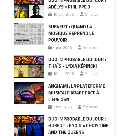
DUO IMPROBABLE DU JOUR :
ADÉLYS × PHILIPPE B
10 juin 2026
Sincever
SUBVERT : QUAND LA
MUSIQUE REPREND LE
POUVOIR
4 juin 2026
Sincever
DUO IMPROBABLE DU JOUR :
THAÏS × LYDIA KÉPINSKI
10 mai 2026
Sincever
ANGHAMI : LA PLATEFORME
MUSICALE ARABE FACE À
L’ÈRE OSN
7 mai 2026
Sincever
DUO IMPROBABLE DU JOUR :
HUBERT LENOIR × CHRISTINE
AND THE QUEENS