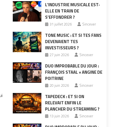
L’INDUSTRIE MUSICALE EST-
ELLE EN TRAIN DE
S’EFFONDRER ?
31 juillet 2026
Sincever
TONE MUSIC : ET SI TES FANS
DEVENAIENT TES
INVESTISSEURS ?
27 juin 2026
Sincever
DUO IMPROBABLE DU JOUR :
FRANÇOIS STAAL × ANGINE DE
POITRINE
20 juin 2026
Sincever
ui
TAPEDECK : ET SI ON
RELEVAIT ENFIN LE
PLANCHER DU STREAMING ?
13 juin 2026
Sincever