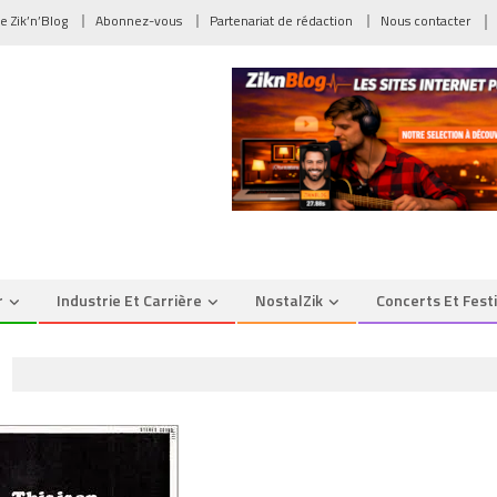
de Zik’n’Blog
Abonnez-vous
Partenariat de rédaction
Nous contacter
r
Industrie Et Carrière
NostalZik
Concerts Et Fest