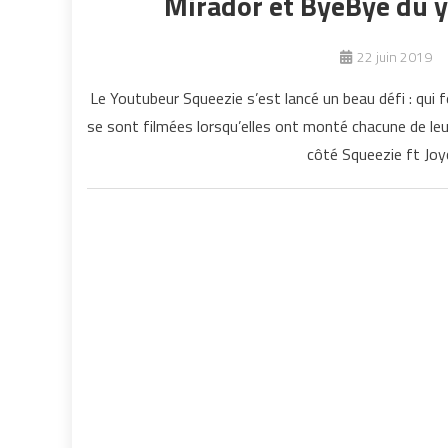
Mirador et ByeBye du y
22 juin 2019
Le Youtubeur Squeezie s’est lancé un beau défi : qui fe
se sont filmées lorsqu’elles ont monté chacune de leu
côté Squeezie ft Joyc