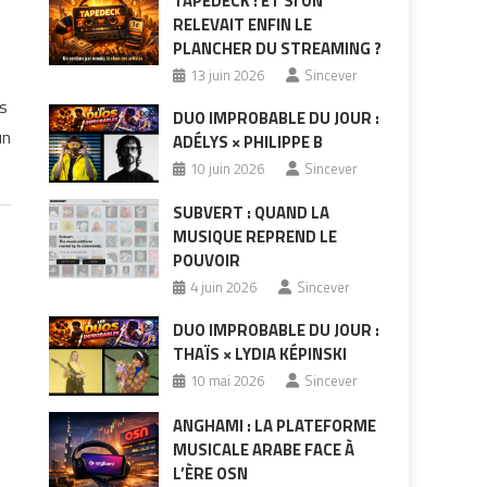
TAPEDECK : ET SI ON
RELEVAIT ENFIN LE
PLANCHER DU STREAMING ?
13 juin 2026
Sincever
es
DUO IMPROBABLE DU JOUR :
un
ADÉLYS × PHILIPPE B
10 juin 2026
Sincever
SUBVERT : QUAND LA
MUSIQUE REPREND LE
POUVOIR
4 juin 2026
Sincever
DUO IMPROBABLE DU JOUR :
THAÏS × LYDIA KÉPINSKI
10 mai 2026
Sincever
ANGHAMI : LA PLATEFORME
MUSICALE ARABE FACE À
L’ÈRE OSN