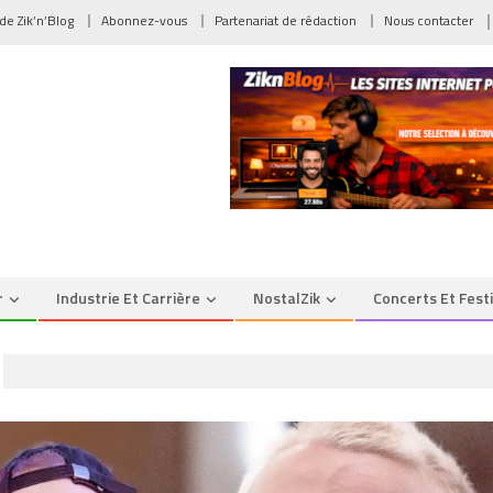
 de Zik’n’Blog
Abonnez-vous
Partenariat de rédaction
Nous contacter
r
Industrie Et Carrière
NostalZik
Concerts Et Fest