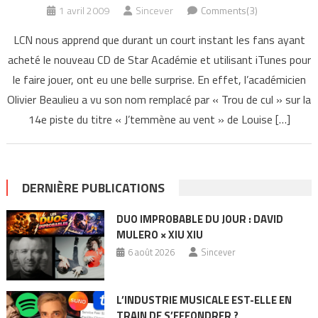
1 avril 2009
Sincever
Comments(3)
LCN nous apprend que durant un court instant les fans ayant
acheté le nouveau CD de Star Académie et utilisant iTunes pour
le faire jouer, ont eu une belle surprise. En effet, l’académicien
Olivier Beaulieu a vu son nom remplacé par « Trou de cul » sur la
14e piste du titre « J’temmène au vent » de Louise […]
DERNIÈRE PUBLICATIONS
DUO IMPROBABLE DU JOUR : DAVID
MULERO × XIU XIU
6 août 2026
Sincever
L’INDUSTRIE MUSICALE EST-ELLE EN
TRAIN DE S’EFFONDRER ?