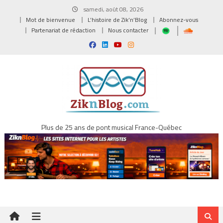
Skip
samedi, août 08, 2026
to
Mot de bienvenue
L’histoire de Zik’n’Blog
Abonnez-vous
content
Partenariat de rédaction
Nous contacter
Plus de 25 ans de pont musical France-Québec