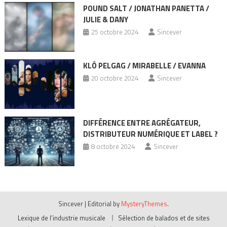
POUND SALT / JONATHAN PANETTA /
JULIE & DANY
25 octobre 2024
Sincever
KLÔ PELGAG / MIRABELLE / EVANNA
20 octobre 2024
Sincever
DIFFÉRENCE ENTRE AGRÉGATEUR,
DISTRIBUTEUR NUMÉRIQUE ET LABEL ?
8 octobre 2024
Sincever
Sincever
|
Editorial by
MysteryThemes
.
Lexique de l’industrie musicale
Sélection de balados et de sites