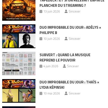
TAPEDECK : ET SI ON RELEVAIT ENFIN LE
PLANCHER DU STREAMING ?
13 juin 2026
Sincever
DUO IMPROBABLE DU JOUR : ADÉLYS ×
PHILIPPE B
10 juin 2026
Sincever
SUBVERT : QUAND LA MUSIQUE
REPREND LE POUVOIR
4 juin 2026
Sincever
DUO IMPROBABLE DU JOUR : THAÏS ×
LYDIA KÉPINSKI
10 mai 2026
Sincever