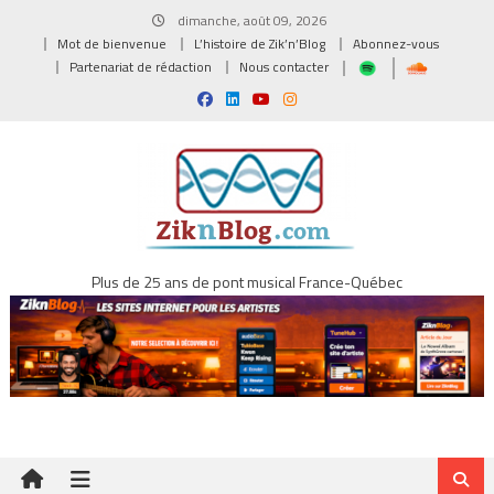
Skip
dimanche, août 09, 2026
to
Mot de bienvenue
L’histoire de Zik’n’Blog
Abonnez-vous
content
Partenariat de rédaction
Nous contacter
Plus de 25 ans de pont musical France-Québec