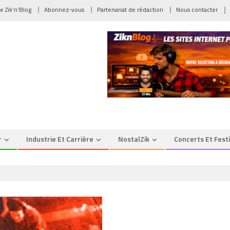
de Zik’n’Blog
Abonnez-vous
Partenariat de rédaction
Nous contacter
r
Industrie Et Carrière
NostalZik
Concerts Et Fest