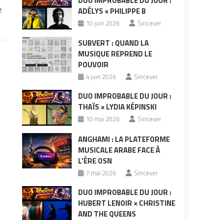
DUO IMPROBABLE DU JOUR :
e
ADÉLYS × PHILIPPE B
10 juin 2026
Sincever
SUBVERT : QUAND LA
MUSIQUE REPREND LE
POUVOIR
4 juin 2026
Sincever
DUO IMPROBABLE DU JOUR :
THAÏS × LYDIA KÉPINSKI
10 mai 2026
Sincever
ANGHAMI : LA PLATEFORME
MUSICALE ARABE FACE À
L’ÈRE OSN
7 mai 2026
Sincever
DUO IMPROBABLE DU JOUR :
HUBERT LENOIR × CHRISTINE
AND THE QUEENS