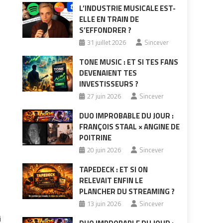
L’INDUSTRIE MUSICALE EST-
ELLE EN TRAIN DE
S’EFFONDRER ?
31 juillet 2026
Sincever
TONE MUSIC : ET SI TES FANS
DEVENAIENT TES
INVESTISSEURS ?
27 juin 2026
Sincever
DUO IMPROBABLE DU JOUR :
FRANÇOIS STAAL × ANGINE DE
POITRINE
20 juin 2026
Sincever
TAPEDECK : ET SI ON
RELEVAIT ENFIN LE
PLANCHER DU STREAMING ?
13 juin 2026
Sincever
i