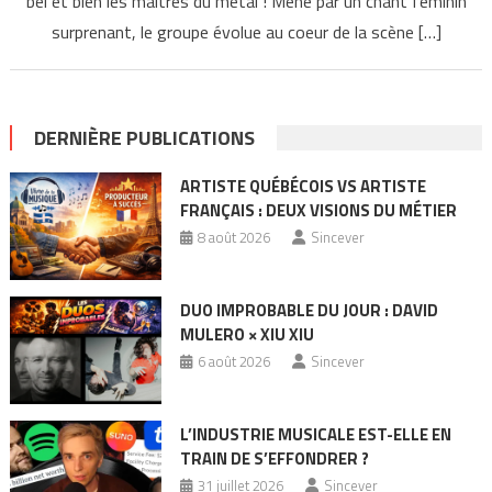
bel et bien les maîtres du métal ! Mené par un chant féminin
surprenant, le groupe évolue au coeur de la scène […]
DERNIÈRE PUBLICATIONS
ARTISTE QUÉBÉCOIS VS ARTISTE
FRANÇAIS : DEUX VISIONS DU MÉTIER
8 août 2026
Sincever
DUO IMPROBABLE DU JOUR : DAVID
MULERO × XIU XIU
6 août 2026
Sincever
L’INDUSTRIE MUSICALE EST-ELLE EN
TRAIN DE S’EFFONDRER ?
31 juillet 2026
Sincever