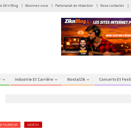
de Zik’n’Blog
Abonnez-vous
Partenariat de rédaction
Nous contacter
r
Industrie Et Carrière
NostalZik
Concerts Et Fest
 D'HUMEUR
VIDÉOS