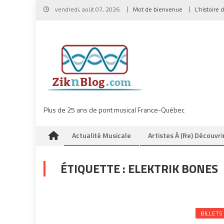
Skip
vendredi, août 07, 2026
Mot de bienvenue
L’histoire 
to
content
Plus de 25 ans de pont musical France-Québec
Actualité Musicale
Artistes À (re) Découvri
ÉTIQUETTE :
ELEKTRIK BONES
BILLETS