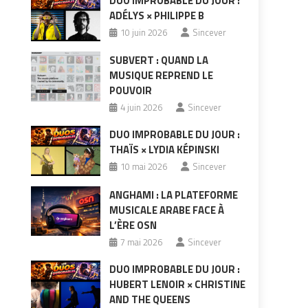
DUO IMPROBABLE DU JOUR :
ADÉLYS × PHILIPPE B
10 juin 2026
Sincever
SUBVERT : QUAND LA
MUSIQUE REPREND LE
POUVOIR
4 juin 2026
Sincever
DUO IMPROBABLE DU JOUR :
THAÏS × LYDIA KÉPINSKI
10 mai 2026
Sincever
ANGHAMI : LA PLATEFORME
MUSICALE ARABE FACE À
L’ÈRE OSN
7 mai 2026
Sincever
DUO IMPROBABLE DU JOUR :
HUBERT LENOIR × CHRISTINE
AND THE QUEENS