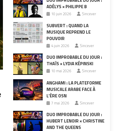
DUO IMPROBABLE DU JOUR :
ADÉLYS × PHILIPPE B
10 juin 2026
Sincever
SUBVERT : QUAND LA
MUSIQUE REPREND LE
POUVOIR
4 juin 2026
Sincever
DUO IMPROBABLE DU JOUR :
THAÏS × LYDIA KÉPINSKI
10 mai 2026
Sincever
ANGHAMI : LA PLATEFORME
MUSICALE ARABE FACE À
e
L’ÈRE OSN
7 mai 2026
Sincever
DUO IMPROBABLE DU JOUR :
HUBERT LENOIR × CHRISTINE
AND THE QUEENS