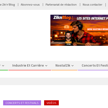
de Zik’n’Blog
Abonnez-vous
Partenariat de rédaction
Nous contacter
r
Industrie Et Carrière
NostalZik
Concerts Et Fest
CONCERTS ET FESTIVALS
VIDÉOS