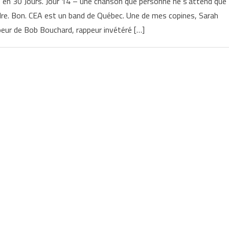
ns en 30 Jours. Jour 14 – une chanson que personne ne s’attend que
ndre. Bon. CEA est un band de Québec. Une de mes copines, Sarah
oeur de Bob Bouchard, rappeur invétéré […]