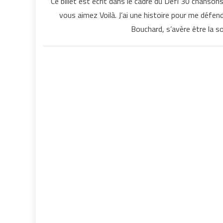
Ce billet est écrit dans le cadre du Défi 30 chanso
vous aimez Voilà. J’ai une histoire pour me défe
Bouchard, s’avère être la s