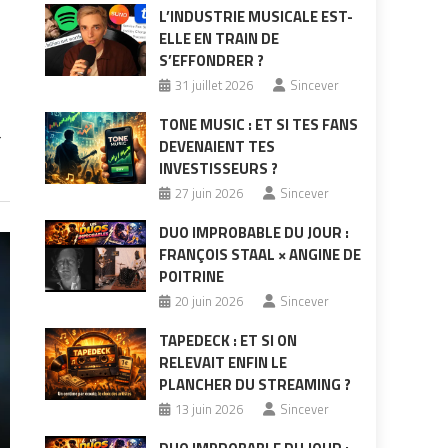
L’INDUSTRIE MUSICALE EST-
ELLE EN TRAIN DE
S’EFFONDRER ?
31 juillet 2026
Sincever
TONE MUSIC : ET SI TES FANS
r
DEVENAIENT TES
INVESTISSEURS ?
27 juin 2026
Sincever
DUO IMPROBABLE DU JOUR :
FRANÇOIS STAAL × ANGINE DE
POITRINE
20 juin 2026
Sincever
TAPEDECK : ET SI ON
RELEVAIT ENFIN LE
PLANCHER DU STREAMING ?
13 juin 2026
Sincever