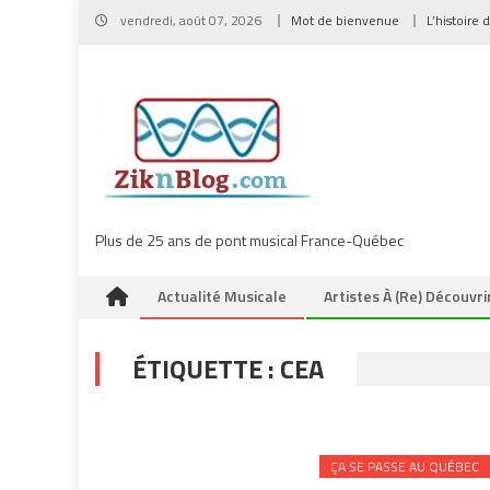
Skip
vendredi, août 07, 2026
Mot de bienvenue
L’histoire 
to
content
Plus de 25 ans de pont musical France-Québec
Actualité Musicale
Artistes À (re) Découvri
ÉTIQUETTE :
CEA
ÇA SE PASSE AU QUÉBEC