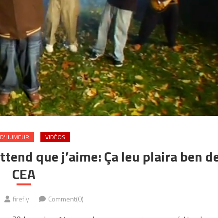
 D'HUMEUR
VIDÉOS
tend que j’aime: Ça leu plaira ben d
CEA
firefly
Comment(0)