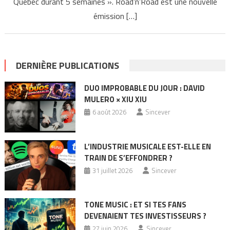
Québec durant 5 semaines ». Road’n’Road est une nouvelle
émission […]
DERNIÈRE PUBLICATIONS
DUO IMPROBABLE DU JOUR : DAVID
MULERO × XIU XIU
6 août 2026
Sincever
L’INDUSTRIE MUSICALE EST-ELLE EN
TRAIN DE S’EFFONDRER ?
31 juillet 2026
Sincever
TONE MUSIC : ET SI TES FANS
DEVENAIENT TES INVESTISSEURS ?
27 juin 2026
Sincever