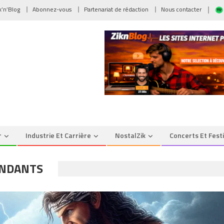
ik’n’Blog
Abonnez-vous
Partenariat de rédaction
Nous contacter
r
Industrie Et Carrière
NostalZik
Concerts Et Fest
ENDANTS