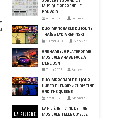
SUBVERT : QUAND LA
MUSIQUE REPREND LE
POUVOIR
4 juin 2026
Sincever
st
DUO IMPROBABLE DU JOUR :
d
THAÏS × LYDIA KÉPINSKI
10 mai 2026
Sincever
ANGHAMI : LA PLATEFORME
MUSICALE ARABE FACE À
L’ÈRE OSN
7 mai 2026
Sincever
DUO IMPROBABLE DU JOUR :
HUBERT LENOIR × CHRISTINE
AND THE QUEENS
2 mai 2026
Sincever
LA FILIÈRE – L’INDUSTRIE
MUSICALE TELLE QU’ELLE