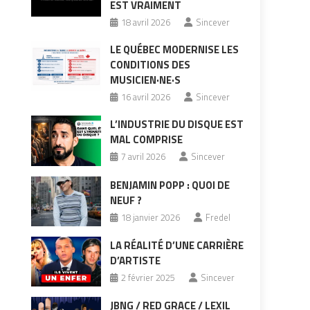
EST VRAIMENT
18 avril 2026
Sincever
LE QUÉBEC MODERNISE LES
CONDITIONS DES
MUSICIEN·NE·S
16 avril 2026
Sincever
L’INDUSTRIE DU DISQUE EST
MAL COMPRISE
7 avril 2026
Sincever
BENJAMIN POPP : QUOI DE
NEUF ?
18 janvier 2026
Fredel
LA RÉALITÉ D’UNE CARRIÈRE
D’ARTISTE
2 février 2025
Sincever
JBNG / RED GRACE / LEXIL