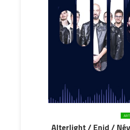
ART
Alterlight / Enid / Né