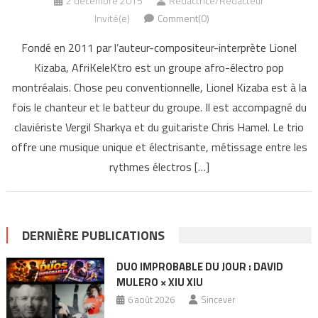
2 décembre 2015
Rédactrice/Rédacteur
Invité(e)
Comment(0)
Fondé en 2011 par l’auteur-compositeur-interprète Lionel
Kizaba, AfriKeleKtro est un groupe afro-électro pop
montréalais. Chose peu conventionnelle, Lionel Kizaba est à la
fois le chanteur et le batteur du groupe. Il est accompagné du
claviériste Vergil Sharkya et du guitariste Chris Hamel. Le trio
offre une musique unique et électrisante, métissage entre les
rythmes électros […]
DERNIÈRE PUBLICATIONS
DUO IMPROBABLE DU JOUR : DAVID
MULERO × XIU XIU
6 août 2026
Sincever