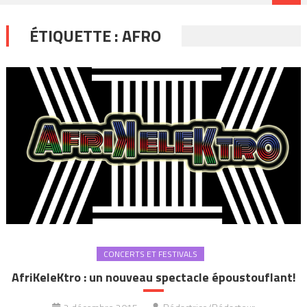
ÉTIQUETTE :
AFRO
CONCERTS ET FESTIVALS
AfriKeleKtro : un nouveau spectacle époustouflant!