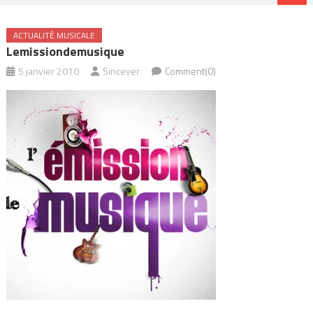
ACTUALITÉ MUSICALE
Lemissiondemusique
5 janvier 2010
Sincever
Comment(0)