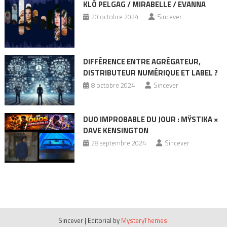
KLÔ PELGAG / MIRABELLE / EVANNA
20 octobre 2024
Sincever
DIFFÉRENCE ENTRE AGRÉGATEUR,
DISTRIBUTEUR NUMÉRIQUE ET LABEL ?
8 octobre 2024
Sincever
DUO IMPROBABLE DU JOUR : MŸSTIKA ×
DAVE KENSINGTON
28 septembre 2024
Sincever
Sincever
|
Editorial by
MysteryThemes
.