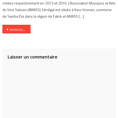
créées respectivement en 2013 et 2016. L’Association Musiques et Arts
du Sine Saloum (AMASS) Sénégal est située à Keur Kouram, commune
de Samba Dia dans la région de Fatick et AMASS […]
Navigation
lemissiondemusique
de
l’article
Laisser un commentaire