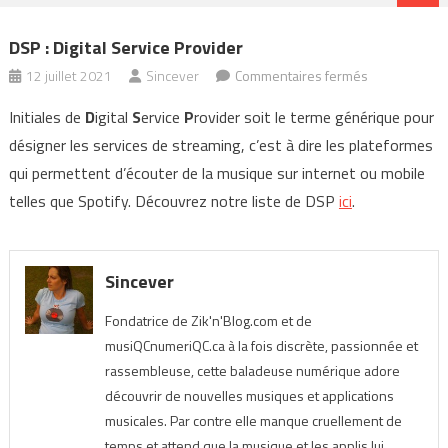
DSP : Digital Service Provider
sur
12 juillet 2021
Sincever
Commentaires fermés
DSP
Initiales de
D
igital
S
ervice
P
rovider soit le terme générique pour
:
désigner les services de streaming, c’est à dire les plateformes
Digital
qui permettent d’écouter de la musique sur internet ou mobile
Service
telles que Spotify. Découvrez notre liste de DSP
ici
.
Provider
Sincever
Fondatrice de Zik'n'Blog.com et de
musiQCnumeriQC.ca à la fois discrète, passionnée et
rassembleuse, cette baladeuse numérique adore
découvrir de nouvelles musiques et applications
musicales. Par contre elle manque cruellement de
temps et attend que la musique et les applis lui