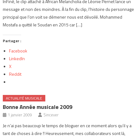
InFiné, le clip attaché à African Melancholia de Léonie Pernet lance un
message et non des moindres. À la fin du clip, l’histoire du personnage
principal que l’on voit se démener nous est dévoilé. Mohammed
Mostafa a quitté le Soudan en 2015 car […]
Partager :
Facebook
LinkedIn
X
Reddit
ACTUALITÉ MUSICALE
Bonne Année musicale 2009
1 janvier 2009
Sincever
Je n’ai pas beaucoup le temps de bloguer en ce moment alors qu’il y a
tant de choses à dire !! Heureusement, mes collaborateurs sont là,