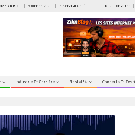
 de Zik’n’Blog
Abonnez-vous
Partenariat de rédaction
Nous contacter
r
Industrie Et Carrière
NostalZik
Concerts Et Fest