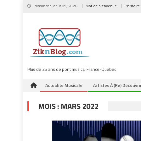
Skip
dimanche, août 09, 2026
Mot de bienvenue
L’histoire
to
content
Plus de 25 ans de pont musical France-Québec
Actualité Musicale
Artistes À (re) Découvri
MOIS :
MARS 2022