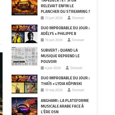
TAPEDECK : ET SI ON
RELEVAIT ENFIN LE
PLANCHER DU STREAMING ?
13 juin 2026
Sincever
DUO IMPROBABLE DU JOUR :
ADÉLYS × PHILIPPE B
10 juin 2026
Sincever
SUBVERT : QUAND LA
MUSIQUE REPREND LE
POUVOIR
4 juin 2026
Sincever
DUO IMPROBABLE DU JOUR :
THAÏS × LYDIA KÉPINSKI
10 mai 2026
Sincever
ANGHAMI : LA PLATEFORME
MUSICALE ARABE FACE À
L’ÈRE OSN