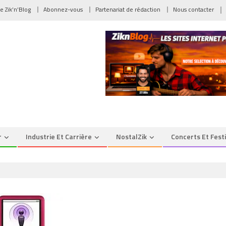
de Zik’n’Blog
Abonnez-vous
Partenariat de rédaction
Nous contacter
r
Industrie Et Carrière
NostalZik
Concerts Et Fest