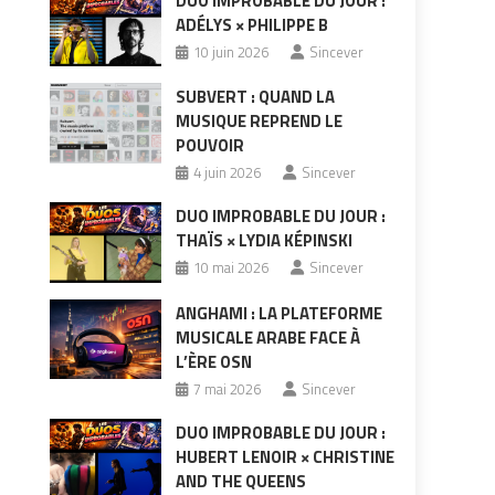
DUO IMPROBABLE DU JOUR :
ADÉLYS × PHILIPPE B
10 juin 2026
Sincever
SUBVERT : QUAND LA
MUSIQUE REPREND LE
POUVOIR
4 juin 2026
Sincever
DUO IMPROBABLE DU JOUR :
THAÏS × LYDIA KÉPINSKI
10 mai 2026
Sincever
ANGHAMI : LA PLATEFORME
MUSICALE ARABE FACE À
L’ÈRE OSN
7 mai 2026
Sincever
DUO IMPROBABLE DU JOUR :
HUBERT LENOIR × CHRISTINE
AND THE QUEENS