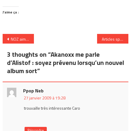
J’aime ça :
Navigation
NOZ aime perdre le contrôle d’une création !
Articles sponsorisés
de
3 thoughts on “
Akanoxx me parle
l’article
d’Alistof : soyez prévenu lorsqu’un nouvel
album sort
”
Ppop Neb
27 janvier 2009 à 19:28
trouvaille très intéressante Caro
Répondre