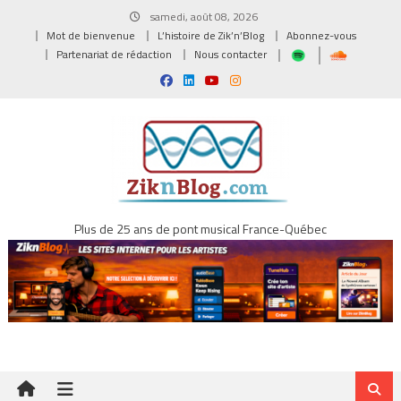
Skip
samedi, août 08, 2026
to
Mot de bienvenue
L’histoire de Zik’n’Blog
Abonnez-vous
content
Partenariat de rédaction
Nous contacter
Plus de 25 ans de pont musical France-Québec