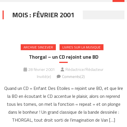
MOIS :
FÉVRIER 2001
ARCHIVE SINCEVER
LIVRES SUR LA MUSIQUE
Thorgal – un CD rejoint une BD
28 février 2001
Rédactrice/Rédacteur
Invité(e)
Comments(2)
Quand un CD « Enfant Des Etoiles » rejoint une BD, et que lire
la BD en écoutant le CD accentue le plaisir, alors on reprend
tous les tomes, on met la fonction « repeat » et on plonge
dans le bonheur ! Un grand classique de la bande dessinée :
THORGAL, tout droit sorti de l’imagination de Van […]