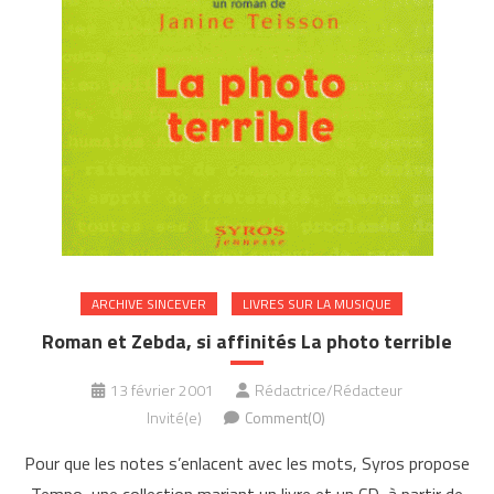
ARCHIVE SINCEVER
LIVRES SUR LA MUSIQUE
Roman et Zebda, si affinités La photo terrible
13 février 2001
Rédactrice/Rédacteur
Invité(e)
Comment(0)
Pour que les notes s’enlacent avec les mots, Syros propose
Tempo, une collection mariant un livre et un CD, à partir de