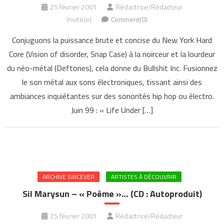
25 février 2001
Rédactrice/Rédacteur
Invité(e)
Comment(0)
Conjuguons la puissance brute et concise du New York Hard
Core (Vision of disorder, Snap Case) à la noirceur et la lourdeur
du néo-métal (Deftones), cela donne du Bullshit Inc. Fusionnez
le son métal aux sons électroniques, tissant ainsi des
ambiances inquiétantes sur des sonorités hip hop ou électro.
Juin 99 : « Life Under […]
ARCHIVE SINCEVER
ARTISTES À DÉCOUVRIR
Sil Marysun – « Poême »… (CD : Autoproduit)
25 février 2001
Rédactrice/Rédacteur