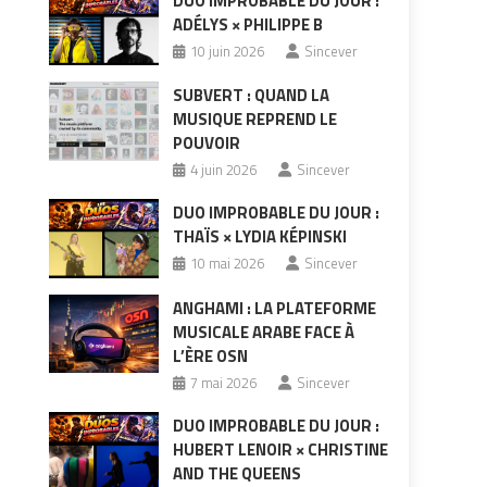
DUO IMPROBABLE DU JOUR :
ADÉLYS × PHILIPPE B
10 juin 2026
Sincever
SUBVERT : QUAND LA
MUSIQUE REPREND LE
POUVOIR
4 juin 2026
Sincever
DUO IMPROBABLE DU JOUR :
THAÏS × LYDIA KÉPINSKI
10 mai 2026
Sincever
ANGHAMI : LA PLATEFORME
MUSICALE ARABE FACE À
L’ÈRE OSN
7 mai 2026
Sincever
DUO IMPROBABLE DU JOUR :
HUBERT LENOIR × CHRISTINE
AND THE QUEENS