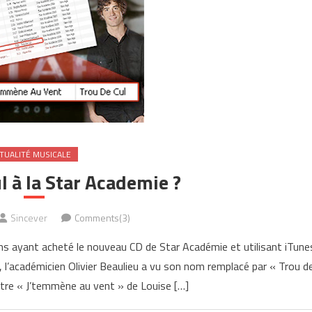
TUALITÉ MUSICALE
l à la Star Academie ?
Sincever
Comments(3)
ns ayant acheté le nouveau CD de Star Académie et utilisant iTune
et, l’académicien Olivier Beaulieu a vu son nom remplacé par « Trou d
titre « J’temmène au vent » de Louise […]