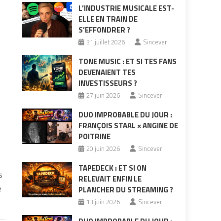
L’INDUSTRIE MUSICALE EST-
ELLE EN TRAIN DE
S’EFFONDRER ?
31 juillet 2026
Sincever
TONE MUSIC : ET SI TES FANS
DEVENAIENT TES
INVESTISSEURS ?
27 juin 2026
Sincever
DUO IMPROBABLE DU JOUR :
FRANÇOIS STAAL × ANGINE DE
POITRINE
20 juin 2026
Sincever
TAPEDECK : ET SI ON
s
RELEVAIT ENFIN LE
e
PLANCHER DU STREAMING ?
13 juin 2026
Sincever