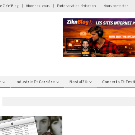
de Zik’n’Blog
Abonnez-vous
Partenariat de rédaction
Nous contacter
r
Industrie Et Carrière
NostalZik
Concerts Et Fest