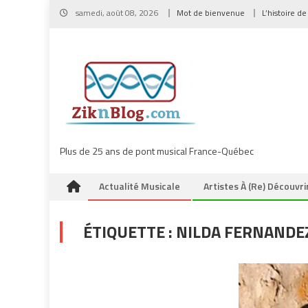
Skip
samedi, août 08, 2026
Mot de bienvenue
L’histoire de
to
content
Plus de 25 ans de pont musical France-Québec
Actualité Musicale
Artistes À (re) Découvri
ÉTIQUETTE :
NILDA FERNANDE