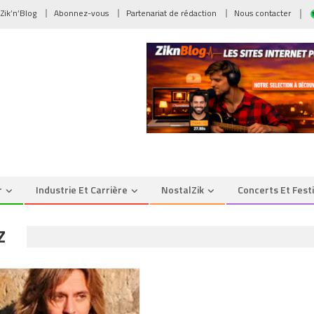
 Zik’n’Blog
Abonnez-vous
Partenariat de rédaction
Nous contacter
r
Industrie Et Carrière
NostalZik
Concerts Et Fest
Z