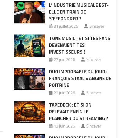
L’INDUSTRIE MUSICALE EST-
ELLE EN TRAIN DE
S’EFFONDRER ?
31 juillet 2026
Sincever
TONE MUSIC : ET SI TES FANS
DEVENAIENT TES
INVESTISSEURS ?
27 juin 2026
Sincever
DUO IMPROBABLE DU JOUR :
FRANÇOIS STAAL × ANGINE DE
POITRINE
20 juin 2026
Sincever
TAPEDECK : ET SI ON
RELEVAIT ENFIN LE
e
PLANCHER DU STREAMING ?
13 juin 2026
Sincever