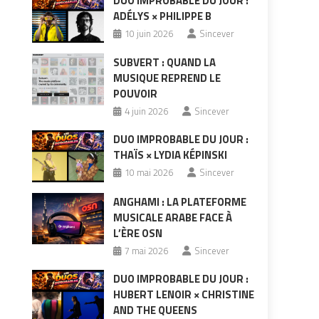
DUO IMPROBABLE DU JOUR :
ADÉLYS × PHILIPPE B
10 juin 2026
Sincever
SUBVERT : QUAND LA
MUSIQUE REPREND LE
POUVOIR
4 juin 2026
Sincever
DUO IMPROBABLE DU JOUR :
THAÏS × LYDIA KÉPINSKI
10 mai 2026
Sincever
ANGHAMI : LA PLATEFORME
MUSICALE ARABE FACE À
L’ÈRE OSN
7 mai 2026
Sincever
DUO IMPROBABLE DU JOUR :
HUBERT LENOIR × CHRISTINE
AND THE QUEENS