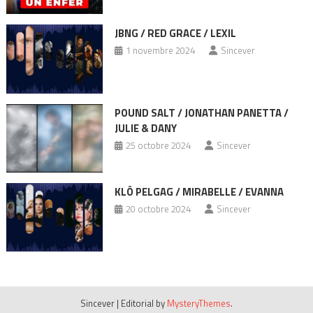
JBNG / RED GRACE / LEXIL
1 novembre 2024
Sincever
POUND SALT / JONATHAN PANETTA /
JULIE & DANY
25 octobre 2024
Sincever
KLÔ PELGAG / MIRABELLE / EVANNA
20 octobre 2024
Sincever
Sincever
|
Editorial by
MysteryThemes
.