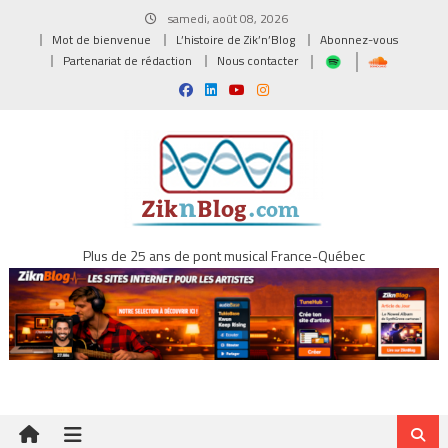
Skip
samedi, août 08, 2026
to
Mot de bienvenue
L’histoire de Zik’n’Blog
Abonnez-vous
content
Partenariat de rédaction
Nous contacter
Plus de 25 ans de pont musical France-Québec