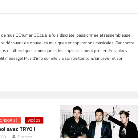
Fungible
Token
t de musiQCnumeriQC.ca à la fois discrète, passionnée et rassembleuse,
e découvrir de nouvelles musiques et applications musicales. Par contre
s et attend que la musique et les applis lui soient présentées, alors
tit message! Plus d'info sur elle via son twitter.com/sincever et son
ONSORISÉ
VIDÉOS
moi avec TRYO !
2009
Sincever