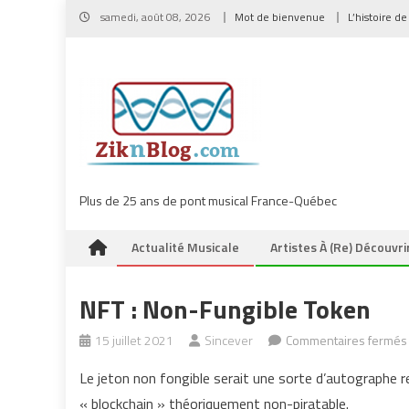
Skip
samedi, août 08, 2026
Mot de bienvenue
L’histoire de
to
content
Plus de 25 ans de pont musical France-Québec
Actualité Musicale
Artistes À (re) Découvri
NFT : Non-Fungible Token
15 juillet 2021
Sincever
Commentaires fermés
Le jeton non fongible serait une sorte d’autographe r
:
« blockchain » théoriquement non-piratable.