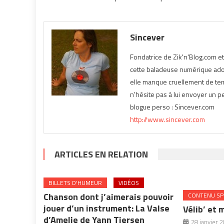
Sincever
Fondatrice de Zik'n'Blog.com e
cette baladeuse numérique ador
elle manque cruellement de temp
n'hésite pas à lui envoyer un pe
blogue perso : Sincever.com
http://www.sincever.com
ARTICLES EN RELATION
BILLETS D'HUMEUR
VIDÉOS
Chanson dont j’aimerais pouvoir
CONTENU SP
jouer d’un instrument: La Valse
Vélib’ et 
d’Amelie de Yann Tiersen
28 janvier 