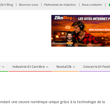
 Zik’n’Blog
Abonnez-vous
Partenariat de rédaction
Nous contacter
r
Industrie Et Carrière
NostalZik
Concerts Et Fest
sur
NFT
endant une oeuvre numérique unique grâce à la technologie de la
Non-