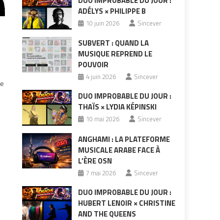
DUO IMPROBABLE DU JOUR :
ADÉLYS × PHILIPPE B
10 juin 2026
Sincever
SUBVERT : QUAND LA
MUSIQUE REPREND LE
POUVOIR
4 juin 2026
Sincever
te
DUO IMPROBABLE DU JOUR :
THAÏS × LYDIA KÉPINSKI
10 mai 2026
Sincever
ANGHAMI : LA PLATEFORME
MUSICALE ARABE FACE À
L’ÈRE OSN
7 mai 2026
Sincever
DUO IMPROBABLE DU JOUR :
HUBERT LENOIR × CHRISTINE
AND THE QUEENS