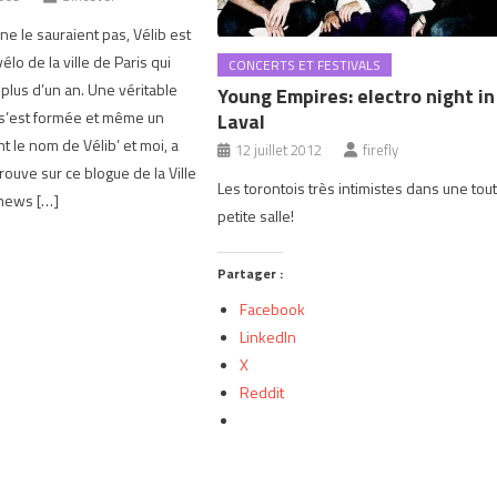
ne le sauraient pas, Vélib est
élo de la ville de Paris qui
CONCERTS ET FESTIVALS
 plus d’un an. Une véritable
Young Empires: electro night in
’est formée et même un
Laval
t le nom de Vélib’ et moi, a
12 juillet 2012
firefly
rouve sur ce blogue de la Ville
Les torontois très intimistes dans une tou
 news […]
petite salle!
Partager :
Facebook
LinkedIn
X
Reddit