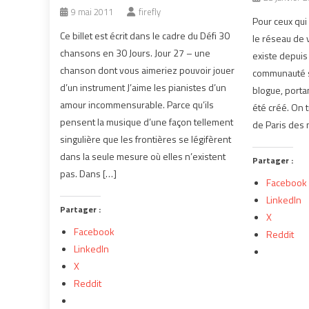
9 mai 2011
firefly
Pour ceux qui 
Ce billet est écrit dans le cadre du Défi 30
le réseau de v
chansons en 30 Jours. Jour 27 – une
existe depuis
chanson dont vous aimeriez pouvoir jouer
communauté s
d’un instrument J’aime les pianistes d’un
blogue, portan
amour incommensurable. Parce qu’ils
été créé. On t
pensent la musique d’une façon tellement
de Paris des
singulière que les frontières se légifèrent
dans la seule mesure où elles n’existent
Partager :
pas. Dans […]
Facebook
LinkedIn
Partager :
X
Facebook
Reddit
LinkedIn
X
Reddit