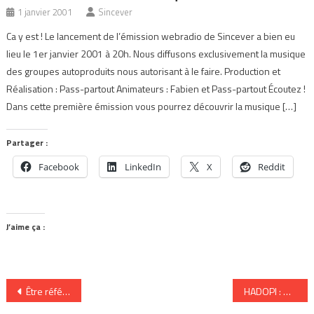
1 janvier 2001
Sincever
Ca y est ! Le lancement de l’émission webradio de Sincever a bien eu
lieu le 1er janvier 2001 à 20h. Nous diffusons exclusivement la musique
des groupes autoproduits nous autorisant à le faire. Production et
Réalisation : Pass-partout Animateurs : Fabien et Pass-partout Écoutez !
Dans cette première émission vous pourrez découvrir la musique […]
Partager :
Facebook
LinkedIn
X
Reddit
J’aime ça :
Navigation
Être référencé sur iTunes sans les frais d’intermédiaire
HADOPI : Retransmission en direct de la séance publique