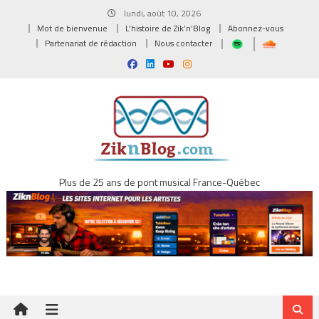
Skip
lundi, août 10, 2026
to
Mot de bienvenue
L’histoire de Zik’n’Blog
Abonnez-vous
content
Partenariat de rédaction
Nous contacter
Plus de 25 ans de pont musical France-Québec