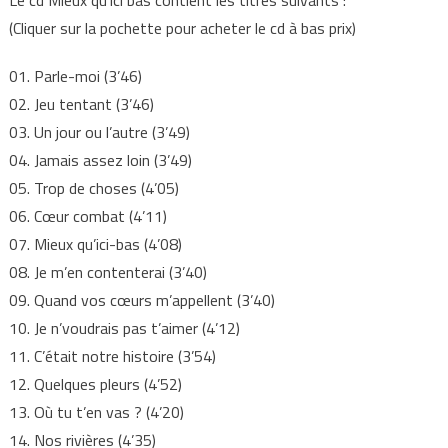
Le cd Mieux qu’ici bas contient les titres suivants :
(Cliquer sur la pochette pour acheter le cd à bas prix)
01. Parle-moi (3’46)
02. Jeu tentant (3’46)
03. Un jour ou l’autre (3’49)
04. Jamais assez loin (3’49)
05. Trop de choses (4’05)
06. Cœur combat (4’11)
07. Mieux qu’ici-bas (4’08)
08. Je m’en contenterai (3’40)
09. Quand vos cœurs m’appellent (3’40)
10. Je n’voudrais pas t’aimer (4’12)
11. C’était notre histoire (3’54)
12. Quelques pleurs (4’52)
13. Où tu t’en vas ? (4’20)
14. Nos rivières (4’35)