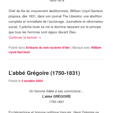
1805-1879
Chef de file du mouvement abolitionniste, William Lloyd Garrison
proposa, dès 1831, dans son journal The Liberator, une abolition
complète et immédiate de l’esclavage. Journaliste et réformateur
social, il prêcha toute sa vie la doctrine reposant sur le principe
que tous les hommes sont égaux devant Dieu.
Continuer la lecture
→
Publié dans
Artisans du non-racisme d'hier
|
Marqué avec
William
Llyod Garrison
L’abbé Grégoire (1750-1831)
Publié le
4 octobre 2004
Un homme fidèle à ses convictions…
L’abbé GRÉGOIRE
1750-1831
Ecclésiastique et homme politique français, Henri Grégoire se