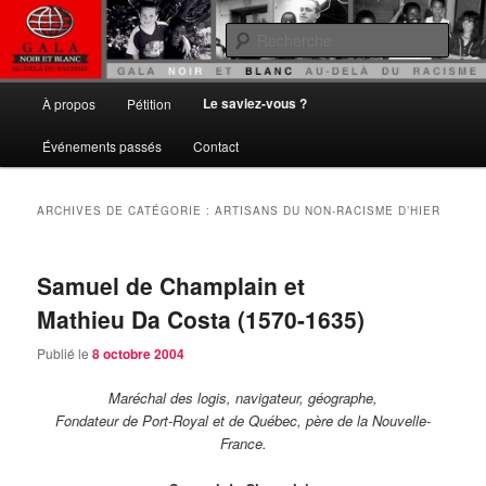
Aller
Aller
Gala noir et blanc
au
au
Rech
contenu
contenu
principal
secondaire
Au delà du Racisme
Menu
Le saviez-vous ?
À propos
Pétition
principal
Événements passés
Contact
ARCHIVES DE CATÉGORIE :
ARTISANS DU NON-RACISME D’HIER
Samuel de Champlain et
Mathieu Da Costa (1570-1635)
Publié le
8 octobre 2004
Maréchal des logis, navigateur, géographe,
Fondateur de Port-Royal et de Québec, père de la Nouvelle-
France.