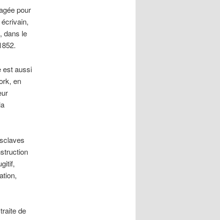
gagée pour
 écrivain,
, dans le
1852.
 est aussi
ork, en
eur
la
esclaves
nstruction
itif,
ation,
raite de