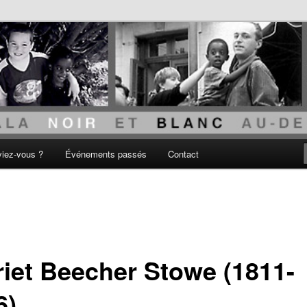
acisme
viez-vous ?
Événements passés
Contact
riet Beecher Stowe (1811-
6)