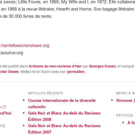
des sexes; Little Foxes, en 1865; My Wife and I, en 1872. Elle collabora
en 1868 à la revue littéraire, Hearth and Home. Son bagage littéraire l
e de 30 000 livres de rente.
harrietbeecherstowe.org
ikisource.org
a été publié dans
Artisans du non-racisme d'hier
par
Georges Konan
, et marqué
cher Stowe
. Mettez-le en favori avec son
permalien
.
ARTICLES RÉCENTS
MERCI À 
Course internationale de la diversité
Sincever (
s
(7)
culturelle
rd'hui
Gala Noir et Blanc Au-delà du Racisme
PÉTITION
Édition 2008
À S
10)
Gala Noir et Blanc Au-delà du Racisme
Édition 2007