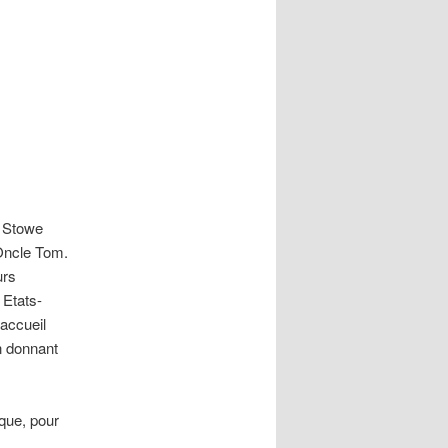
r Stowe
’Oncle Tom.
urs
 Etats-
 accueil
n donnant
que, pour