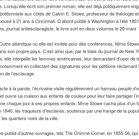
e. Lorsqu’elle écrit son premier roman, elle est déjà politiquement en
bolitionniste aux côtés de Calvin E. Stowe, professeur de théologie et
épousé à 21 ans à Cincinnati. D’abord publié à Washington à l’été 1851
ra, journal antiesclavagiste, le livre sort en deux volumes le 20 mars 
Outre-atlantique où elle est invitée pour des conférences, Mme Stowe
ns son propre pays. C’est ainsi que, par le biais du journal de New Y
e, elle interpelle les femmes américaines, leur demandant d’user de l
 notamment en collectant des signatures pour les pétitions réclamant 
n de l’esclavage.
’acte à la parole, l’écrivaine visite régulièrement un hameau peuplé d’
 et ouvre sa maison aux enfants de couleur pour leur faire partager l’i
nne chaque jour à ses propres enfants. Mme Stowe cacha plus d’un fug
n 1840, les traqueurs d’esclaves, soutenus par une frange de la popul
t les quartiers noirs de la ville.
publia d’autres ouvrages, tels The Chimne Corner, en 1855-56, qui t