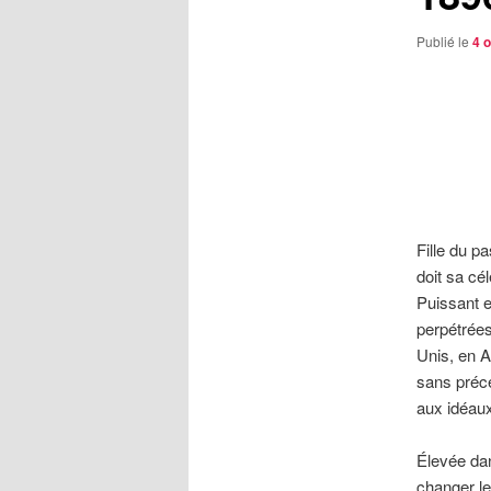
Publié le
4 
Fille du p
doit sa cé
Puissant e
perpétrées
Unis, en A
sans précé
aux idéaux
Élevée dan
changer le