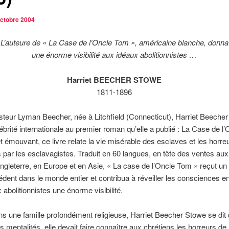
octobre 2004
L’auteure de « La Case de l’Oncle Tom », américaine blanche, donna
une énorme visibilité aux idéaux abolitionnistes …
Harriet BEECHER STOWE
1811-1896
asteur Lyman Beecher, née à Litchfield (Connecticut), Harriet Beeche
lébrité internationale au premier roman qu’elle a publié : La Case de l
t émouvant, ce livre relate la vie misérable des esclaves et les horre
 par les esclavagistes. Traduit en 60 langues, en tête des ventes aux
ngleterre, en Europe et en Asie, « La case de l’Oncle Tom » reçut un
dent dans le monde entier et contribua à réveiller les consciences e
 abolitionnistes une énorme visibilité.
s une famille profondément religieuse, Harriet Beecher Stowe se dit 
s mentalités, elle devait faire connaître aux chrétiens les horreurs de