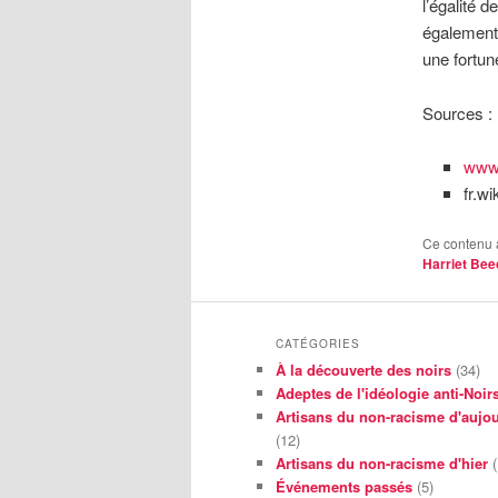
l’égalité 
également 
une fortun
Sources :
www.
fr.w
Ce contenu 
Harriet Bee
CATÉGORIES
À la découverte des noirs
(34)
Adeptes de l'idéologie anti-Noir
Artisans du non-racisme d'aujou
(12)
Artisans du non-racisme d'hier
(
Événements passés
(5)