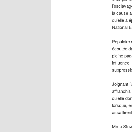
l’esclavag
la cause a
qu’elle a 
National E
Populaire 
écoutée da
pleine pag
influence,
suppressio
Joignant l
affranchis
qu’elle do
lorsque, e
assailliren
Mme Stowe 