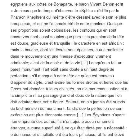
égyptiens aux côtés de Bonaparte, le baron Vivant Denon écrit
« Je n’eus que le temps d’observer le «Sphinx» (édifié par le
Pharaon Khephren) qui mérite d’être dessiné avec le soin le plus
scrupuleux, et qui ne l’a jamais été de cette manière. Quoique
ses proportions soient colossales, les contours qui en sont
conservés sont aussi souples que purs : l’expression de la tête
est douce, gracieuse et tranquille ; le caractère en est africain :
mais la bouche, dont les lèvres sont épaisses, a une mollesse
dans le mouvement et une finesse d’exécution vraiment
admirable; c’est de la chair et de la vie […] Lorsqu’on a fait un
pareil monument, l’art était sans doute à un haut degré de
perfection ; s’il manque à cette tête ce qu’on est convenu
d’appeler du style, c’est-à-dire les formes droites et fières que les
Grecs ont données à leurs divinités, on n’a pas rendu justice ni à
la simplicité ni au passage grand et doux de la nature que l’on
doit admirer dans cette figure. En tout, on n’a jamais été surpris
de la dimension du monument, tandis que la perfection de son
exécution est plus étonnante encore […] Les Égyptiens n’ayant
rien emprunté des autres, ils n’ont ajouté aucun ornement
étranger, aucune superfluité à ce qui était dicté par la nécessité :
ordonnance et simplicité ont été leurs principes; et ils ont élevé