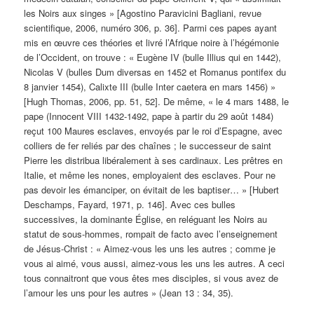
les Noirs aux singes » [Agostino Paravicini Bagliani, revue
scientifique, 2006, numéro 306, p. 36]. Parmi ces papes ayant
mis en œuvre ces théories et livré l’Afrique noire à l’hégémonie
de l’Occident, on trouve : « Eugène IV (bulle Illius qui en 1442),
Nicolas V (bulles Dum diversas en 1452 et Romanus pontifex du
8 janvier 1454), Calixte III (bulle Inter caetera en mars 1456) »
[Hugh Thomas, 2006, pp. 51, 52]. De même, « le 4 mars 1488, le
pape (Innocent VIII 1432-1492, pape à partir du 29 août 1484)
reçut 100 Maures esclaves, envoyés par le roi d’Espagne, avec
colliers de fer reliés par des chaînes ; le successeur de saint
Pierre les distribua libéralement à ses cardinaux. Les prêtres en
Italie, et même les nones, employaient des esclaves. Pour ne
pas devoir les émanciper, on évitait de les baptiser… » [Hubert
Deschamps, Fayard, 1971, p. 146]. Avec ces bulles
successives, la dominante Église, en reléguant les Noirs au
statut de sous-hommes, rompait de facto avec l’enseignement
de Jésus-Christ : « Aimez-vous les uns les autres ; comme je
vous ai aimé, vous aussi, aimez-vous les uns les autres. A ceci
tous connaitront que vous êtes mes disciples, si vous avez de
l’amour les uns pour les autres » (Jean 13 : 34, 35).