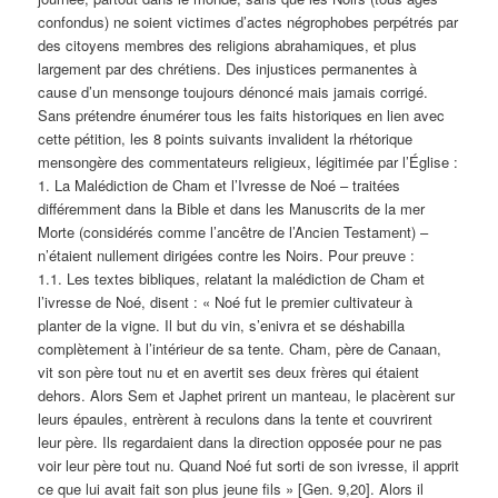
confondus) ne soient victimes d’actes négrophobes perpétrés par
des citoyens membres des religions abrahamiques, et plus
largement par des chrétiens. Des injustices permanentes à
cause d’un mensonge toujours dénoncé mais jamais corrigé.
Sans prétendre énumérer tous les faits historiques en lien avec
cette pétition, les 8 points suivants invalident la rhétorique
mensongère des commentateurs religieux, légitimée par l’Église :
1. La Malédiction de Cham et l’Ivresse de Noé – traitées
différemment dans la Bible et dans les Manuscrits de la mer
Morte (considérés comme l’ancêtre de l’Ancien Testament) –
n’étaient nullement dirigées contre les Noirs. Pour preuve :
1.1. Les textes bibliques, relatant la malédiction de Cham et
l’ivresse de Noé, disent : « Noé fut le premier cultivateur à
planter de la vigne. Il but du vin, s’enivra et se déshabilla
complètement à l’intérieur de sa tente. Cham, père de Canaan,
vit son père tout nu et en avertit ses deux frères qui étaient
dehors. Alors Sem et Japhet prirent un manteau, le placèrent sur
leurs épaules, entrèrent à reculons dans la tente et couvrirent
leur père. Ils regardaient dans la direction opposée pour ne pas
voir leur père tout nu. Quand Noé fut sorti de son ivresse, il apprit
ce que lui avait fait son plus jeune fils » [Gen. 9,20]. Alors il