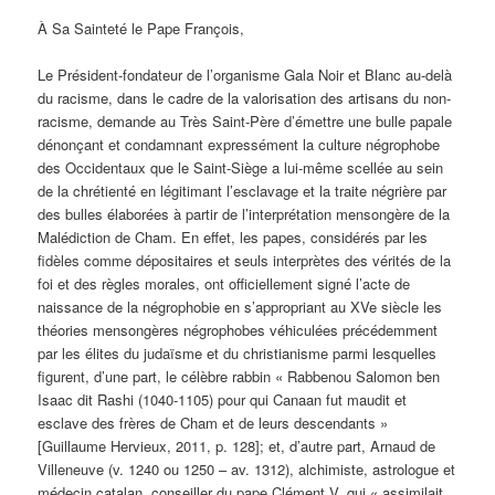
À Sa Sainteté le Pape François,
Le Président-fondateur de l’organisme Gala Noir et Blanc au-delà
du racisme, dans le cadre de la valorisation des artisans du non-
racisme, demande au Très Saint-Père d’émettre une bulle papale
dénonçant et condamnant expressément la culture négrophobe
des Occidentaux que le Saint-Siège a lui-même scellée au sein
de la chrétienté en légitimant l’esclavage et la traite négrière par
des bulles élaborées à partir de l’interprétation mensongère de la
Malédiction de Cham. En effet, les papes, considérés par les
fidèles comme dépositaires et seuls interprètes des vérités de la
foi et des règles morales, ont officiellement signé l’acte de
naissance de la négrophobie en s’appropriant au XVe siècle les
théories mensongères négrophobes véhiculées précédemment
par les élites du judaïsme et du christianisme parmi lesquelles
figurent, d’une part, le célèbre rabbin « Rabbenou Salomon ben
Isaac dit Rashi (1040-1105) pour qui Canaan fut maudit et
esclave des frères de Cham et de leurs descendants »
[Guillaume Hervieux, 2011, p. 128]; et, d’autre part, Arnaud de
Villeneuve (v. 1240 ou 1250 – av. 1312), alchimiste, astrologue et
médecin catalan, conseiller du pape Clément V, qui « assimilait