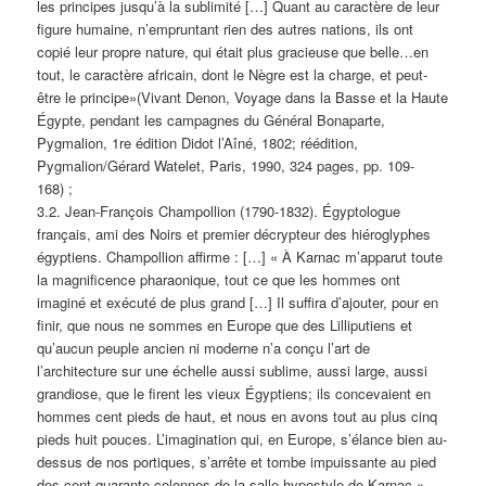
les principes jusqu’à la sublimité […] Quant au caractère de leur
figure humaine, n’empruntant rien des autres nations, ils ont
copié leur propre nature, qui était plus gracieuse que belle…en
tout, le caractère africain, dont le Nègre est la charge, et peut-
être le principe»(Vivant Denon, Voyage dans la Basse et la Haute
Égypte, pendant les campagnes du Général Bonaparte,
Pygmalion, 1re édition Didot l’Aîné, 1802; réédition,
Pygmalion/Gérard Watelet, Paris, 1990, 324 pages, pp. 109-
168) ;
3.2. Jean-François Champollion (1790-1832). Égyptologue
français, ami des Noirs et premier décrypteur des hiéroglyphes
égyptiens. Champollion affirme : […] « À Karnac m’apparut toute
la magnificence pharaonique, tout ce que les hommes ont
imaginé et exécuté de plus grand […] Il suffira d’ajouter, pour en
finir, que nous ne sommes en Europe que des Lilliputiens et
qu’aucun peuple ancien ni moderne n’a conçu l’art de
l’architecture sur une échelle aussi sublime, aussi large, aussi
grandiose, que le firent les vieux Égyptiens; ils concevaient en
hommes cent pieds de haut, et nous en avons tout au plus cinq
pieds huit pouces. L’imagination qui, en Europe, s’élance bien au-
dessus de nos portiques, s’arrête et tombe impuissante au pied
des cent quarante colonnes de la salle hypostyle de Karnac »