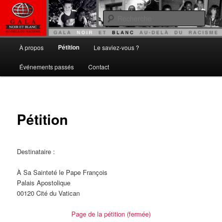
Aller
Gala noir et blanc
au
Rech
contenu
principal
Au delà du Racisme
Menu
Pétition
À propos
Le saviez-vous ?
principal
Événements passés
Contact
Pétition
Destinataire :
À Sa Sainteté le Pape François
Palais Apostolique
00120 Cité du Vatican
Page de la pétition (fermée)