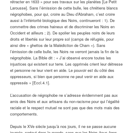
rétracter en 1633 » pour ses travaux sur les planètes [Le Petit
Larousse]. Sans l’émission de cette bulle, les chrétiens blancs
négrophobes, pour qui, croire au Dieu d’Abraham, c’est croire
aussi à l’infériorité biologique des Noirs, continueront : 1). De
commettre des crimes haineux et de discriminer les Noirs en
Occident et ailleurs ; 2). De spolier les peuples noirs de leurs
droits et libertés sur leur propre sol (camps de réfugiés, pour
ainsi dire « ghettos de la Malédiction de Cham »). Sans
l’émission de celle bulle, les Noirs ne verront jamais la fin de la
négrophobie. La Bible dit : « J’ai observé encore toutes les
injustices qui existent sur terre. Les opprimés crient leur détresse
et personne ne leur vient en aide. Le pouvoir est du côté des
oppresseurs, si bien que personne ne peut venir en aide aux
oppressés » [Eccl.4.1].
L’accusation de négrophobe ne s’adresse évidemment pas aux
amis des Noirs et aux artisans du non-racisme pour qui l’égalité
raciale et le respect mutuel ne sont pas que des mots mais des
comportements.
Depuis le XVe siècle jusqu’à nos jours, il ne se passe aucune
journée, partout dans le monde, sans que les Noirs (tous âges