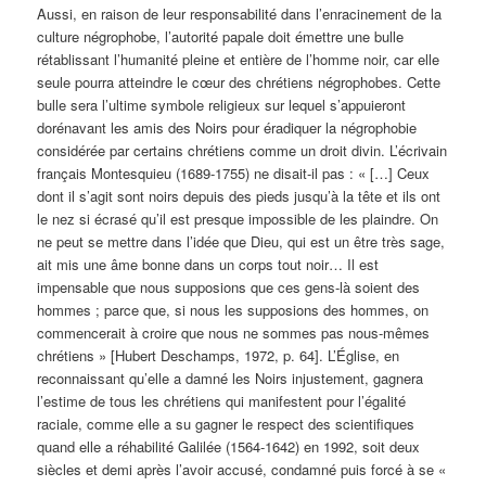
Aussi, en raison de leur responsabilité dans l’enracinement de la
culture négrophobe, l’autorité papale doit émettre une bulle
rétablissant l’humanité pleine et entière de l’homme noir, car elle
seule pourra atteindre le cœur des chrétiens négrophobes. Cette
bulle sera l’ultime symbole religieux sur lequel s’appuieront
dorénavant les amis des Noirs pour éradiquer la négrophobie
considérée par certains chrétiens comme un droit divin. L’écrivain
français Montesquieu (1689-1755) ne disait-il pas : « […] Ceux
dont il s’agit sont noirs depuis des pieds jusqu’à la tête et ils ont
le nez si écrasé qu’il est presque impossible de les plaindre. On
ne peut se mettre dans l’idée que Dieu, qui est un être très sage,
ait mis une âme bonne dans un corps tout noir… Il est
impensable que nous supposions que ces gens-là soient des
hommes ; parce que, si nous les supposions des hommes, on
commencerait à croire que nous ne sommes pas nous-mêmes
chrétiens » [Hubert Deschamps, 1972, p. 64]. L’Église, en
reconnaissant qu’elle a damné les Noirs injustement, gagnera
l’estime de tous les chrétiens qui manifestent pour l’égalité
raciale, comme elle a su gagner le respect des scientifiques
quand elle a réhabilité Galilée (1564-1642) en 1992, soit deux
siècles et demi après l’avoir accusé, condamné puis forcé à se «