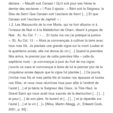
déclara : « Maudit soit Canaan ! Qu’il soit pour ses frères le
dernier des esclaves » ! Puis il ajouta : « Béni soit le Seigneur, le
Dieu de Sem! Que Canaan soit l’esclave de Sem! […] Et que
Canaan soit l’esclave de Japhet! » ;
1.2. Les Manuscrits de la mer Morte, qui ne font allusion ni à
l’ivresse de Noé ni à la Malédiction de Cham, disent à propos de
Noé : A). Au Col. 7 : « … Et toute ma vie j’ai pratiqué la justice
», B). Au Col. 13 : « Alors je commençais à cultiver la terre avec
tous mes fils. Je plantais une grande vigne sur le mont Loubar et
la quatrième année, elle me donna du vin […] Quand la première
fête arriva, le premier jour de cette première fête – celle du
septième mois – je commençai à jouir du fruit de ma vigne;
j’ouvris ce vase et commençai à boire de lui le premier jour de la
cinquième année depuis que la vigne fut plantée […] Ce jour-là,
j’invitai mes fils et mes petits-fils et toutes nos épouses et toutes
nos filles, et nous nous réunîmes tous pour aller à l’endroit de
l’autel […] et je bénis le Seigneur des Cieux, le Très-Haut, le
Grand Saint qui nous avait tous sauvés de la destruction […] […]
et pour […] de son père. Ils burent et […] […] et je répandis sur
l’autel […] et le vin […]» [Wise, Martin Abegg, Jr., Edward Cook,
2001, p. 93] ;