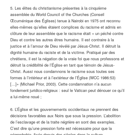
5. Les élites du christianisme présentes à la cinquième
assemblée du World Council of the Churches (Conseil
Œcuménique des Églises) tenue à Nairobi en 1975 ont reconnu
elles-mêmes qu’elles étaient complices du racisme et admis en
clôture de leur assemblée que le racisme était « un péché contre
Dieu et contre les autres êtres humains. Il est contraire à la
justice et à l’amour de Dieu révélé par Jésus-Christ. Il détruit la
dignité humaine du raciste et de la victime. Pratiqué par des
chrétiens, il est la négation de la vraie foi que nous professons et
détruit la crédibilité de l’Église en tant que témoin de Jésus-
Christ. Aussi nous condamnons le racisme sous toutes ses
formes à l’intérieur et à l’extérieur de l’Église (WCC 1986:53)
[…]» (Michael Prior, 2003). Cette condamnation n’a aucun
fondement juridico-religieux : seul le Vatican peut dénouer ce qu’il
a lui-même noué ;
6. L’Église et les gouvernements occidentaux ne prennent des
décisions favorables aux Noirs que sous la pression. L’abolition
de l’esclavage et de la traite négrière en sont des exemples.
C’est dire qu’une pression forte est nécessaire pour que la
négrophobie, fixée depuis des siècles dans la culture