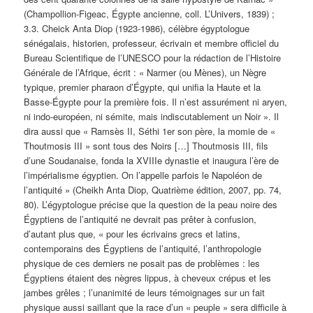
(Champollion-Figeac, Égypte ancienne, coll. L’Univers, 1839) ;
3.3. Cheick Anta Diop (1923-1986), célèbre égyptologue
sénégalais, historien, professeur, écrivain et membre officiel du
Bureau Scientifique de l’UNESCO pour la rédaction de l’Histoire
Générale de l’Afrique, écrit : « Narmer (ou Mènes), un Nègre
typique, premier pharaon d’Égypte, qui unifia la Haute et la
Basse-Égypte pour la première fois. Il n’est assurément ni aryen,
ni indo-européen, ni sémite, mais indiscutablement un Noir ». Il
dira aussi que « Ramsès II, Séthi 1er son père, la momie de «
Thoutmosis III » sont tous des Noirs […] Thoutmosis III, fils
d’une Soudanaise, fonda la XVIIIe dynastie et inaugura l’ère de
l’impérialisme égyptien. On l’appelle parfois le Napoléon de
l’antiquité » (Cheikh Anta Diop, Quatrième édition, 2007, pp. 74,
80). L’égyptologue précise que la question de la peau noire des
Égyptiens de l’antiquité ne devrait pas prêter à confusion,
d’autant plus que, « pour les écrivains grecs et latins,
contemporains des Égyptiens de l’antiquité, l’anthropologie
physique de ces derniers ne posait pas de problèmes : les
Égyptiens étaient des nègres lippus, à cheveux crépus et les
jambes grêles ; l’unanimité de leurs témoignages sur un fait
physique aussi saillant que la race d’un « peuple » sera difficile à