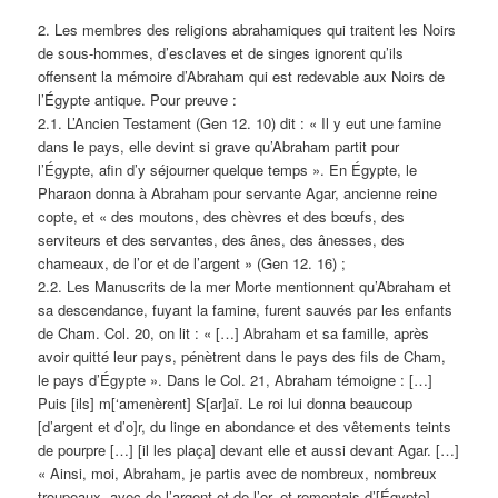
2. Les membres des religions abrahamiques qui traitent les Noirs
de sous-hommes, d’esclaves et de singes ignorent qu’ils
offensent la mémoire d’Abraham qui est redevable aux Noirs de
l’Égypte antique. Pour preuve :
2.1. L’Ancien Testament (Gen 12. 10) dit : « Il y eut une famine
dans le pays, elle devint si grave qu’Abraham partit pour
l’Égypte, afin d’y séjourner quelque temps ». En Égypte, le
Pharaon donna à Abraham pour servante Agar, ancienne reine
copte, et « des moutons, des chèvres et des bœufs, des
serviteurs et des servantes, des ânes, des ânesses, des
chameaux, de l’or et de l’argent » (Gen 12. 16) ;
2.2. Les Manuscrits de la mer Morte mentionnent qu’Abraham et
sa descendance, fuyant la famine, furent sauvés par les enfants
de Cham. Col. 20, on lit : « […] Abraham et sa famille, après
avoir quitté leur pays, pénètrent dans le pays des fils de Cham,
le pays d’Égypte ». Dans le Col. 21, Abraham témoigne : […]
Puis [ils] m[‘amenèrent] S[ar]aï. Le roi lui donna beaucoup
[d’argent et d’o]r, du linge en abondance et des vêtements teints
de pourpre […] [il les plaça] devant elle et aussi devant Agar. […]
« Ainsi, moi, Abraham, je partis avec de nombreux, nombreux
troupeaux, avec de l’argent et de l’or, et remontais d’[Égypte],