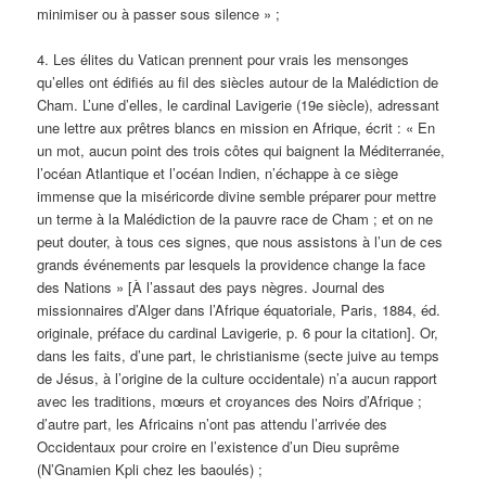
minimiser ou à passer sous silence » ;
4. Les élites du Vatican prennent pour vrais les mensonges
qu’elles ont édifiés au fil des siècles autour de la Malédiction de
Cham. L’une d’elles, le cardinal Lavigerie (19e siècle), adressant
une lettre aux prêtres blancs en mission en Afrique, écrit : « En
un mot, aucun point des trois côtes qui baignent la Méditerranée,
l’océan Atlantique et l’océan Indien, n’échappe à ce siège
immense que la miséricorde divine semble préparer pour mettre
un terme à la Malédiction de la pauvre race de Cham ; et on ne
peut douter, à tous ces signes, que nous assistons à l’un de ces
grands événements par lesquels la providence change la face
des Nations » [À l’assaut des pays nègres. Journal des
missionnaires d’Alger dans l’Afrique équatoriale, Paris, 1884, éd.
originale, préface du cardinal Lavigerie, p. 6 pour la citation]. Or,
dans les faits, d’une part, le christianisme (secte juive au temps
de Jésus, à l’origine de la culture occidentale) n’a aucun rapport
avec les traditions, mœurs et croyances des Noirs d’Afrique ;
d’autre part, les Africains n’ont pas attendu l’arrivée des
Occidentaux pour croire en l’existence d’un Dieu suprême
(N’Gnamien Kpli chez les baoulés) ;