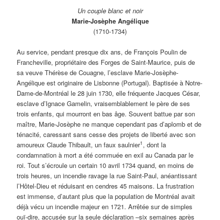
Un couple blanc et noir
Marie-Josèphe Angélique
(1710-1734)
Au service, pendant presque dix ans, de François Poulin de
Francheville, propriétaire des Forges de Saint-Maurice, puis de
sa veuve Thérèse de Couagne, l’esclave Marie-Josèphe-
Angélique est originaire de Lisbonne (Portugal). Baptisée à Notre-
Dame-de-Montréal le 28 juin 1730, elle fréquente Jacques César,
esclave d’Ignace Gamelin, vraisemblablement le père de ses
trois enfants, qui mourront en bas âge. Souvent battue par son
maître, Marie-Josèphe ne manque cependant pas d’aplomb et de
ténacité, caressant sans cesse des projets de liberté avec son
1
amoureux Claude Thibault, un faux saulnier
, dont la
condamnation à mort a été commuée en exil au Canada par le
roi. Tout s’écroule un certain 10 avril 1734 quand, en moins de
trois heures, un incendie ravage la rue Saint-Paul, anéantissant
l’Hôtel-Dieu et réduisant en cendres 45 maisons. La frustration
est immense, d’autant plus que la population de Montréal avait
déjà vécu un incendie majeur en 1721. Arrêtée sur de simples
ouï-dire, accusée sur la seule déclaration –six semaines après