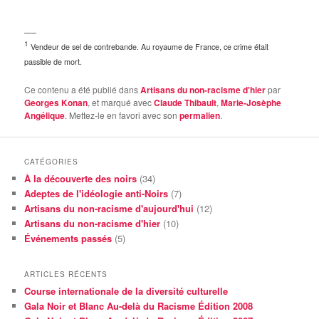
—–
1
Vendeur de sel de contrebande. Au royaume de France, ce crime était
passible de mort.
Ce contenu a été publié dans
Artisans du non-racisme d'hier
par
Georges Konan
, et marqué avec
Claude Thibault
,
Marie-Josèphe
Angélique
. Mettez-le en favori avec son
permalien
.
CATÉGORIES
À la découverte des noirs
(34)
Adeptes de l'idéologie anti-Noirs
(7)
Artisans du non-racisme d'aujourd'hui
(12)
Artisans du non-racisme d'hier
(10)
Événements passés
(5)
ARTICLES RÉCENTS
Course internationale de la diversité culturelle
Gala Noir et Blanc Au-delà du Racisme Édition 2008