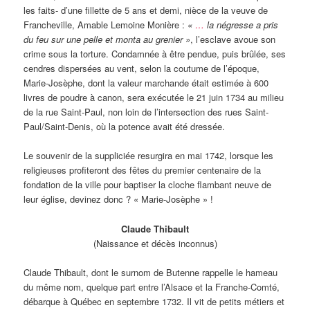
les faits- d’une fillette de 5 ans et demi, nièce de la veuve de
Francheville, Amable Lemoine Monière :
«
…
la négresse a pris
du feu sur une pelle et monta au grenier »
, l’esclave avoue son
crime sous la torture. Condamnée à être pendue, puis brûlée, ses
cendres dispersées au vent, selon la coutume de l’époque,
Marie-Josèphe, dont la valeur marchande était estimée à 600
livres de poudre à canon, sera exécutée le 21 juin 1734 au milieu
de la rue Saint-Paul, non loin de l’intersection des rues Saint-
Paul/Saint-Denis, où la potence avait été dressée.
Le souvenir de la suppliciée resurgira en mai 1742, lorsque les
religieuses profiteront des fêtes du premier centenaire de la
fondation de la ville pour baptiser la cloche flambant neuve de
leur église, devinez donc ? « Marie-Josèphe » !
Claude Thibault
(Naissance et décès inconnus)
Claude Thibault, dont le surnom de Butenne rappelle le hameau
du même nom, quelque part entre l’Alsace et la Franche-Comté,
débarque à Québec en septembre 1732. Il vit de petits métiers et