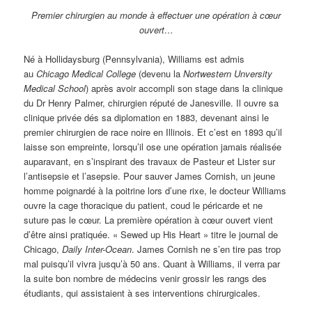
Premier chirurgien au monde à effectuer une opération à cœur
ouvert…
Né à Hollidaysburg (Pennsylvania), Williams est admis
au
Chicago Medical College
(devenu la
Nortwestern Unversity
Medical School
) après avoir accompli son stage dans la clinique
du Dr Henry Palmer, chirurgien réputé de Janesville.
Il ouvre sa
clinique privée dés sa diplomation en 1883, devenant ainsi le
premier chirurgien de race noire en Illinois. Et c’est en 1893 qu’il
laisse son empreinte, lorsqu’il ose une opération jamais réalisée
auparavant, en s’inspirant des travaux de Pasteur et Lister sur
l’antisepsie et l’asepsie. Pour sauver James Cornish, un jeune
homme poignardé à la poitrine lors d’une rixe, le docteur Williams
ouvre la cage thoracique du patient, coud le péricarde et ne
suture pas le cœur. La première opération à cœur ouvert vient
d’être ainsi pratiquée. « Sewed up His Heart » titre le journal de
Chicago,
Daily Inter-Ocean
. James Cornish ne s’en tire pas trop
mal puisqu’il vivra jusqu’à 50 ans. Quant à Williams, il verra par
la suite bon nombre de médecins venir grossir les rangs des
étudiants, qui assistaient à ses interventions chirurgicales.