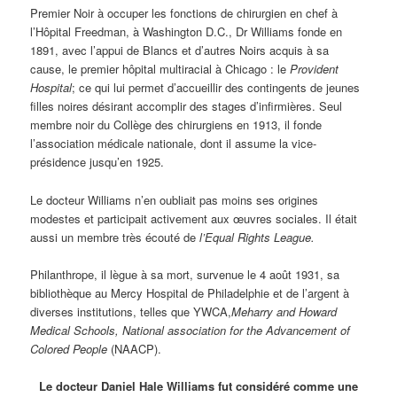
Premier Noir à occuper les fonctions de chirurgien en chef à
l’Hôpital Freedman, à Washington D.C., Dr Williams fonde en
1891, avec l’appui de Blancs et d’autres Noirs acquis à sa
cause, le premier hôpital multiracial à Chicago : le
Provident
Hospital
; ce qui lui permet d’accueillir des contingents de jeunes
filles noires désirant accomplir des stages d’infirmières. Seul
membre noir du Collège des chirurgiens en 1913, il fonde
l’association médicale nationale, dont il assume la vice-
présidence jusqu’en 1925.
Le docteur Williams n’en oubliait pas moins ses origines
modestes et participait activement aux œuvres sociales. Il était
aussi un membre très écouté de
l’Equal Rights League.
Philanthrope, il lègue à sa mort, survenue le 4 août 1931, sa
bibliothèque au Mercy Hospital de Philadelphie et de l’argent à
diverses institutions, telles que YWCA,
Meharry and Howard
Medical Schools, National association for the Advancement of
Colored People
(NAACP).
Le docteur Daniel Hale Williams fut considéré comme une